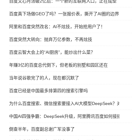
百度文心月活破2亿后：一个新的互联网入口，正在成型
百度真下场做GEO了吗？一张报价表，撕开了AI圈的边界
阿里和百度突然改名：AI不炫技，开始抢用户了！
百度突然大转向：抛弃万亿参数，不再炫技
百度云智大会上的“AI厨房”，能炒出什么菜？
年赚3亿的百度总代倒下，但老板的别墅和园区还在
当年说谷歌完了的人，现在都沉默了
百度已经是中国最多排第四的搜索引擎吗
为什么百度搜索、微信搜索要接入AI大模型DeepSeek？对谁更有好
中国AI四强争霸：DeepSeek升级，阿里腾讯百度如何接招？
倒查半年，百度副总谢广军没事了