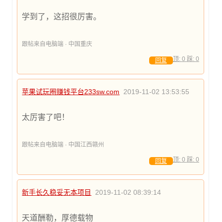
学到了，这招很厉害。
跟帖来自电脑端 · 中国重庆
顶:
0
踩:
0
回复
苹果试玩圈赚钱平台233sw.com
2019-11-02 13:53:55
太厉害了吧！
跟帖来自电脑端 · 中国江西赣州
顶:
0
踩:
0
回复
新手长久稳妥无本项目
2019-11-02 08:39:14
天道酬勒，厚德载物