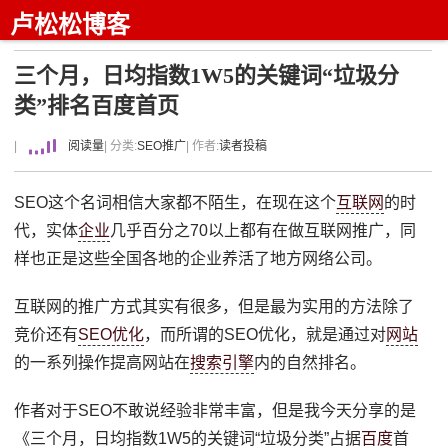
卢松松博客
三个月，日均指数1W5的关键词“垃圾分
类”排名百度首页
|
阅读量
| 分类:
SEO推广
| 作者:
读者投稿
SEO这个名词相信大家都不陌生，在现在这个
互联网
的时
代，实体
企业
几乎百分之70以上都有在做互联网推广，同
样也正是这些全国各地的企业养活了地方网络公司。
互联网的推广方式其实有很多，但是最为实用的方法除了
竞价还有
SEO优化
，而所谓的SEO优化，就是通过对
网站
的一系列操作提高网站在
搜索引擎
内的自然排名。
作者对于SEO不敢说经验非常丰富，但是我今天分享的是
《三个月，日均指数1W5的关键词“垃圾分类”占据
百度
首