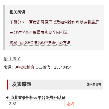
相关阅读：
干货分享：百度霸屏原理以及如何操作可以达到霸屏
三分钟学会百度霸屏实现全网引流
揭秘百度SEO排名6种快速引流方法
顶:
1
踩:
0
来源：
卢松松博客
QQ/微信：13340454
发表感想
加入微信群
点此登录松松云平台免费
认证
名 称
必填