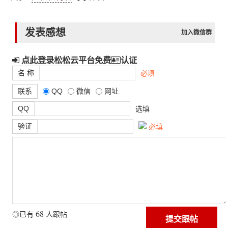
发表感想
加入微信群
点此登录松松云平台免费
认证
名 称
必填
联系
QQ
微信
网址
QQ
选填
验证
必填
68
◎已有
人跟帖