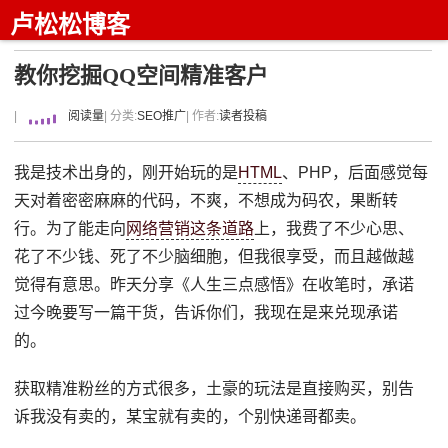
卢松松博客
教你挖掘QQ空间精准客户
|
阅读量
| 分类:
SEO推广
| 作者:
读者投稿
我是技术出身的，刚开始玩的是
HTML
、PHP，后面感觉每
天对着密密麻麻的代码，不爽，不想成为码农，果断转
行。为了能走向
网络营销这条道路
上，我费了不少心思、
花了不少钱、死了不少脑细胞，但我很享受，而且越做越
觉得有意思。昨天分享《人生三点感悟》在收笔时，承诺
过今晚要写一篇干货，告诉你们，我现在是来兑现承诺
的。
获取精准粉丝的方式很多，土豪的玩法是直接购买，别告
诉我没有卖的，某宝就有卖的，个别快递哥都卖。