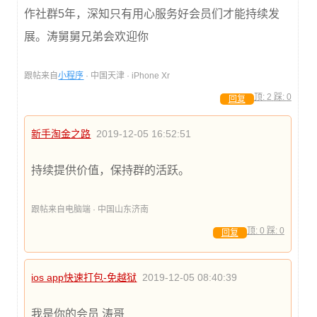
作社群5年，深知只有用心服务好会员们才能持续发
展。涛舅舅兄弟会欢迎你
跟帖来自
小程序
· 中国天津 · iPhone Xr
顶:
2
踩:
0
回复
新手淘金之路
2019-12-05 16:52:51
持续提供价值，保持群的活跃。
跟帖来自电脑端 · 中国山东济南
顶:
0
踩:
0
回复
ios app快速打包-免越狱
2019-12-05 08:40:39
我是你的会员 涛哥