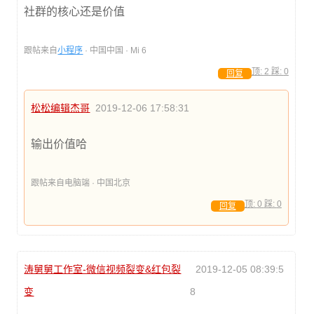
社群的核心还是价值
跟帖来自
小程序
· 中国中国 · Mi 6
顶:
2
踩:
0
回复
松松编辑杰哥
2019-12-06 17:58:31
输出价值哈
跟帖来自电脑端 · 中国北京
顶:
0
踩:
0
回复
涛舅舅工作室-微信视频裂变&红包裂
2019-12-05 08:39:5
变
8