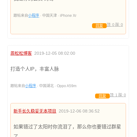
跟帖来自
小程序
· 中国天津 · iPhone Xr
顶:
0
踩:
0
回复
周松松博客
2019-12-05 08:02:00
打造个人IP，丰富人脉
跟帖来自
小程序
· 中国湖北 · Oppo A59m
顶:
1
踩:
0
回复
新手长久稳妥无本项目
2019-12-06 08:36:52
如果错过了太阳时你流泪了，那么你也要错过群星
了