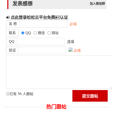
发表感想
加入微信群
点此登录松松云平台免费
认证
名 称
必填
联系
QQ
微信
网址
QQ
选填
验证
必填
56
◎已有
人跟帖
热门跟帖