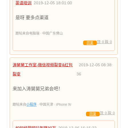
英语培训
2019-12-05 18:01:00
是呀 要多点渠道
跟帖来自电脑端 · 中国广东佛山
顶:
0
踩:
0
回复
涛舅舅工作室-微信视频裂变&红包
2019-12-05 08:38:
裂变
36
来加入涛舅舅兄弟会吧！
跟帖来自
小程序
· 中国天津 · iPhone Xr
顶:
0
踩:
0
回复