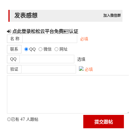
发表感想
加入微信群
点此登录松松云平台免费
认证
名 称
必填
联系
QQ
微信
网址
QQ
选填
验证
必填
47
◎已有
人跟帖