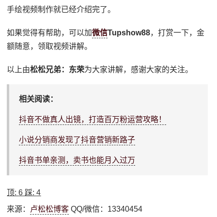
手绘视频制作就已经介绍完了。
如果觉得有帮助，可以加
微信
Tupshow88
，打赏一下，金
额随意，领取视频讲解。
以上由
松松兄弟：东荣
为大家讲解，感谢大家的关注。
相关阅读：
抖音不做真人出镜，打造百万粉运营攻略！
小说分销商发现了抖音营销新路子
抖音书单亲测，卖书也能月入过万
顶:
6
踩:
4
来源：
卢松松博客
QQ/微信：13340454