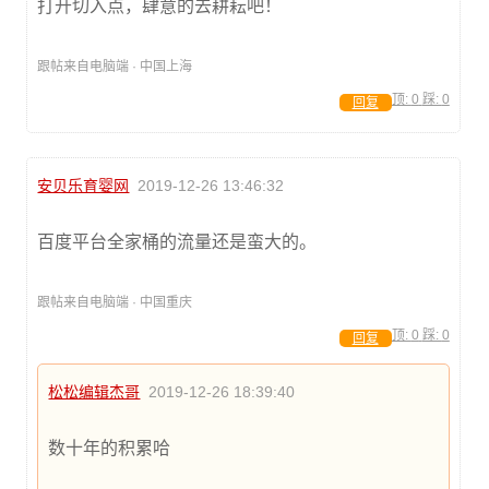
打开切入点，肆意的去耕耘吧！
跟帖来自电脑端 · 中国上海
顶:
0
踩:
0
回复
安贝乐育婴网
2019-12-26 13:46:32
百度平台全家桶的流量还是蛮大的。
跟帖来自电脑端 · 中国重庆
顶:
0
踩:
0
回复
松松编辑杰哥
2019-12-26 18:39:40
数十年的积累哈