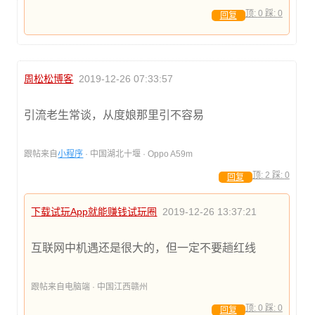
顶:
0
踩:
0
回复
周松松博客
2019-12-26 07:33:57
引流老生常谈，从度娘那里引不容易
跟帖来自
小程序
· 中国湖北十堰 · Oppo A59m
顶:
2
踩:
0
回复
下载试玩App就能赚钱试玩圈
2019-12-26 13:37:21
互联网中机遇还是很大的，但一定不要趟红线
跟帖来自电脑端 · 中国江西赣州
顶:
0
踩:
0
回复