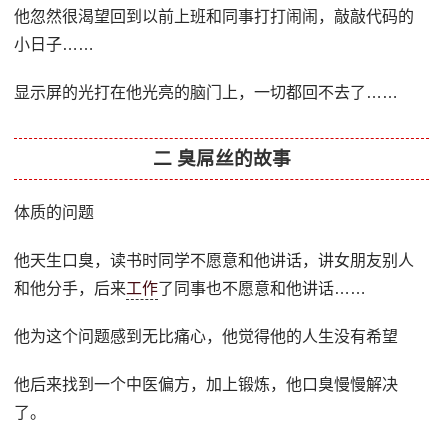
他忽然很渴望回到以前上班和同事打打闹闹，敲敲代码的
小日子……
显示屏的光打在他光亮的脑门上，一切都回不去了……
二 臭屌丝的故事
体质的问题
他天生口臭，读书时同学不愿意和他讲话，讲女朋友别人
和他分手，后来
工作
了同事也不愿意和他讲话……
他为这个问题感到无比痛心，他觉得他的人生没有希望
他后来找到一个中医偏方，加上锻炼，他口臭慢慢解决
了。