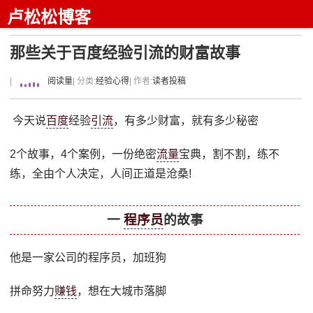
卢松松博客
那些关于百度经验引流的财富故事
|
阅读量
| 分类:
经验心得
| 作者:
读者投稿
今天说
百度
经验
引流
，有多少财富，就有多少秘密
2个故事，4个案例，一份绝密
流量
宝典，割不割，练不
练，全由个人决定，人间正道是沧桑!
一
程序员
的故事
他是一家公司的程序员，加班狗
拼命努力
赚钱
，想在大城市落脚