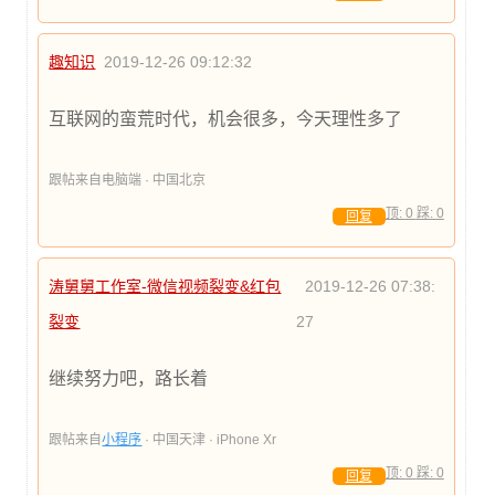
趣知识
2019-12-26 09:12:32
互联网的蛮荒时代，机会很多，今天理性多了
跟帖来自电脑端 · 中国北京
顶:
0
踩:
0
回复
涛舅舅工作室-微信视频裂变&红包
2019-12-26 07:38:
裂变
27
继续努力吧，路长着
跟帖来自
小程序
· 中国天津 · iPhone Xr
顶:
0
踩:
0
回复