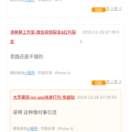
跟帖来自
小程序
· 中国浙江 · Mi 6
顶:
0
踩:
0
回复
涛舅舅工作室-微信视频裂变&红包裂
2019-12-26 07:38:5
变
5
思路还是不错的
跟帖来自
小程序
· 中国天津 · iPhone Xr
顶:
2
踩:
0
回复
大苹果网-ios app快速打包-免越狱
2019-12-26 07:39:54
是啊 这种像时事引流
跟帖来自
小程序
· 中国天津 · iPhone Xr