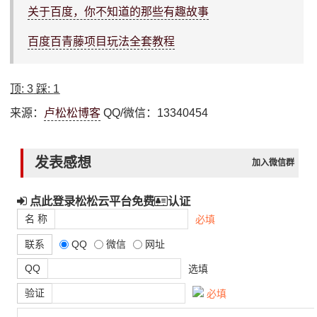
关于百度，你不知道的那些有趣故事
百度百青藤项目玩法全套教程
顶:
3
踩:
1
来源：
卢松松博客
QQ/微信：13340454
发表感想
加入微信群
点此登录松松云平台免费
认证
名 称
必填
联系
QQ
微信
网址
QQ
选填
验证
必填