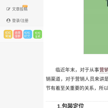
文章投稿
登录/注册
松松
进微
松松
松松
云市
信群
软文
云主
临近年末，对于从事
营
销渠道，对于营销人员来讲
节有着至关重要的关系，所
场
机
1.包装定位