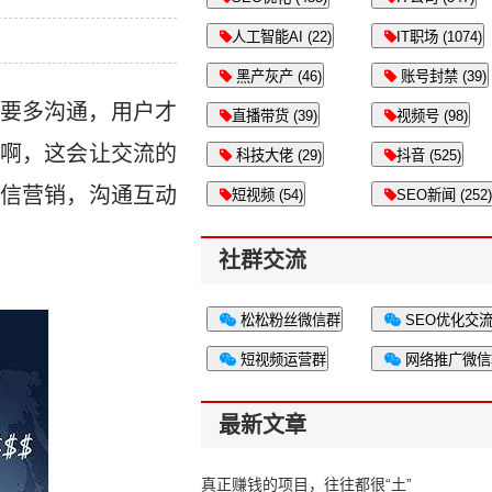
人工智能AI (22)
IT职场 (1074)
黑产灰产 (46)
账号封禁 (39)
要多沟通，用户才
直播带货 (39)
视频号 (98)
啊，这会让交流的
科技大佬 (29)
抖音 (525)
信营销，沟通互动
短视频 (54)
SEO新闻 (252)
社群交流
松松粉丝微信群
SEO优化交
短视频运营群
网络推广微信
最新文章
真正赚钱的项目，往往都很“土”