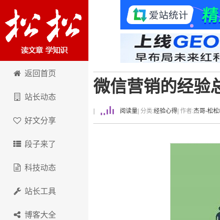
卢松松博客
返回首页
微信营销的经验
站长动态
|
阅读量
| 分类:
经验心得
| 作者:
杰哥-松
好文分享
段子来了
科技动态
站长工具
博客大全