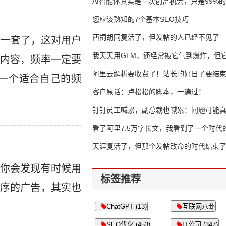
AI智能体其实是一次创富机会，只是99%
错过了
您应该熟知的7个基本SEO技巧
西祠胡同复活了，但发帖的人已经不见了
那一套了，这对用户
我天天用GLM，还经常被它气到爆炸，但它
内容，频率一定要
16万亿
阿里云解析要收费了！站长的好日子要结
一个适合自己的频
客户原话：卢松松的脚本，一遍过！
钉钉员工喊累，副总裁也喊累：问题可能
了
看了阿里7.5万字长文，我看到了一个时代
天涯复活了，但那个发帖改命的时代结束
你会发现有时候用
标签推荐
序的广告，其实也
ChatGPT (13)
互联网八卦
SEO优化 (453)
IT公司 (347)