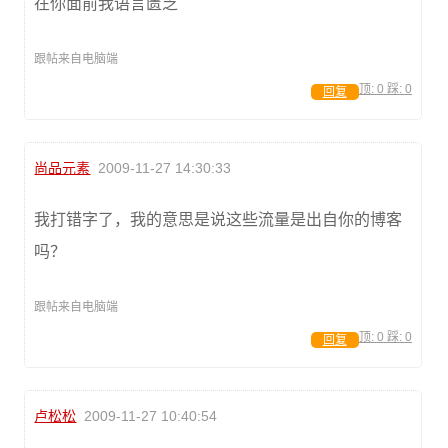
在你面前我语言匮乏
跟帖来自电脑端
顶:
0
踩:
0
回复
尚品元素
2009-11-27 14:30:33
我打错字了，我的意思是说这些流量是出自你的博客
吗？
跟帖来自电脑端
顶:
0
踩:
0
回复
卢松松
2009-11-27 10:40:54