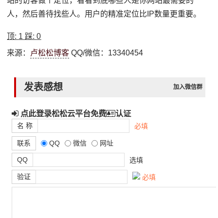
站的访客做个定位，看看到底哪些人是你网站最需要的
人，然后善待找些人。用户的精准定位比IP数量更重要。
顶:
1
踩:
0
来源：
卢松松博客
QQ/微信：13340454
发表感想
加入微信群
点此登录松松云平台免费
认证
名 称
必填
联系
QQ
微信
网址
QQ
选填
验证
必填