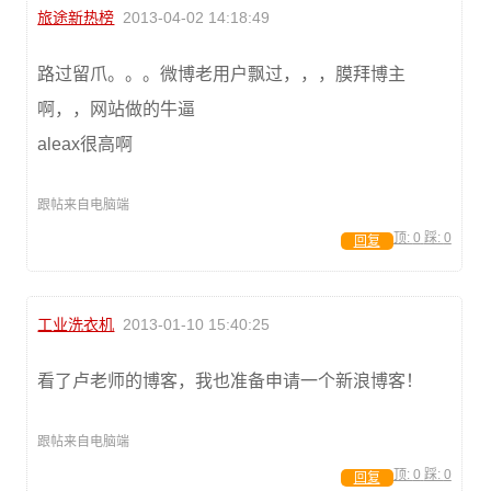
旅途新热榜
2013-04-02 14:18:49
路过留爪。。。微博老用户飘过，，，膜拜博主
啊，，网站做的牛逼
aleax很高啊
跟帖来自电脑端
顶:
0
踩:
0
回复
工业洗衣机
2013-01-10 15:40:25
看了卢老师的博客，我也准备申请一个新浪博客！
跟帖来自电脑端
顶:
0
踩:
0
回复