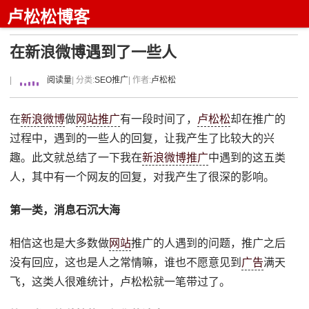
卢松松博客
在新浪微博遇到了一些人
|
阅读量
| 分类:
SEO推广
| 作者:
卢松松
在
新浪
微博
做
网站推广
有一段时间了，
卢松松
却在推广的
过程中，遇到的一些人的回复，让我产生了比较大的兴
趣。此文就总结了一下我在
新浪微博推广
中遇到的这五类
人，其中有一个网友的回复，对我产生了很深的影响。
第一类，消息石沉大海
相信这也是大多数做
网站
推广的人遇到的问题，推广之后
没有回应，这也是人之常情嘛，谁也不愿意见到
广告
满天
飞，这类人很难统计，卢松松就一笔带过了。