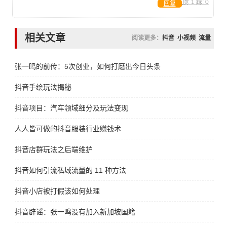
顶:
1
踩:
0
回复
相关文章
阅读更多：
抖音
小视频
流量
张一鸣的前传：5次创业，如何打磨出今日头条
抖音手绘玩法揭秘
抖音项目：汽车领域细分及玩法变现
人人皆可做的抖音服装行业赚钱术
抖音店群玩法之后端维护
抖音如何引流私域流量的 11 种方法
抖音小店被打假该如何处理
抖音辟谣：张一鸣没有加入新加坡国籍