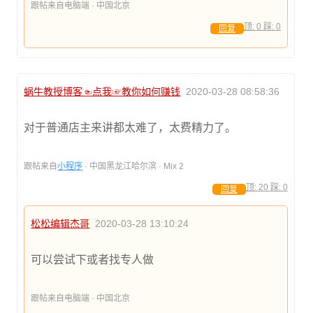
跟帖来自电脑端 · 中国北京
顶:
0
踩:
0
回复
蜗牛教授博客☜点我☞教你如何赚钱
2020-03-28 08:58:36
对于普通店主来讲都太难了，太费精力了。
跟帖来自
小程序
· 中国黑龙江哈尔滨 · Mix 2
顶:
20
踩:
0
回复
松松编辑杰哥
2020-03-28 13:10:24
可以尝试下或者找专人做
跟帖来自电脑端 · 中国北京