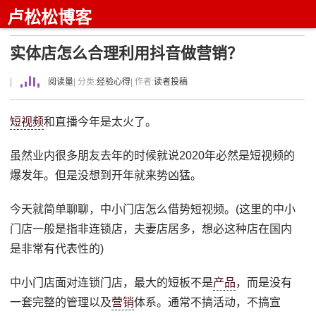
卢松松博客
实体店怎么合理利用抖音做营销？
|
阅读量
| 分类:
经验心得
| 作者:
读者投稿
短视频
和直播今年是太火了。
虽然业内很多朋友去年的时候就说2020年必然是短视频的
爆发年。但是没想到开年就来势凶猛。
今天就简单聊聊，中小门店怎么借势短视频。(这里的中小
门店一般是指非连锁店，夫妻店居多，想必这种店在国内
是非常有代表性的)
中小门店面对连锁门店，最大的短板不是
产品
，而是没有
一套完整的管理以及
营销
体系。通常不搞活动，不搞宣