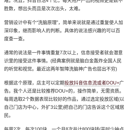
难。况且，抖音日活4个亿，每天用户产出的视频更是数不
胜数，想出头而且是次次出头，太难。
营销设计中有个“洗脑原理”，简单来说就是通过重复使人加
深印象，继而影响人的判断。具体的说法感兴趣的可以百
度查一查。
通常的说法是一件事情重复7次以上，信息接受者就会潜意
识里的接受这件事情。(经典案例就是脑白金轰炸全国人民
的听觉和视觉。最近这两年智障洗脑神广告也层出不穷)
根据这个原理，店主可以定期
投放抖音信息流或者DOU+
广
告。我个人还是比较推荐DOU+的，操作简单，无需资质。
每周选取2个数据表现比较好的作品，通过选定投放区域(以
自己门店为中心，外扩3公里)把自己的门店告诉这个区域居
民。
每周2次，每次100块，一个月8次共计800块钱(平时少抽点