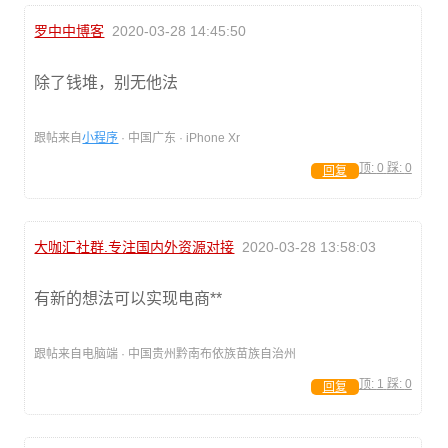
罗中中博客
2020-03-28 14:45:50
除了钱堆，别无他法
跟帖来自
小程序
· 中国广东 · iPhone Xr
顶:
0
踩:
0
回复
大咖汇社群.专注国内外资源对接
2020-03-28 13:58:03
有新的想法可以实现电商**
跟帖来自电脑端 · 中国贵州黔南布依族苗族自治州
顶:
1
踩:
0
回复