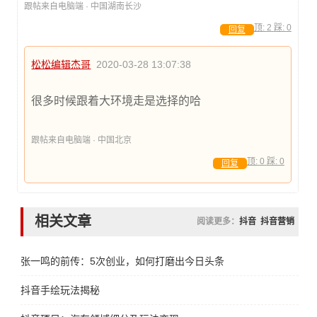
跟帖来自电脑端 · 中国湖南长沙
顶:
2
踩:
0
回复
松松编辑杰哥
2020-03-28 13:07:38
很多时候跟着大环境走是选择的哈
跟帖来自电脑端 · 中国北京
顶:
0
踩:
0
回复
相关文章
阅读更多：
抖音
抖音营销
张一鸣的前传：5次创业，如何打磨出今日头条
抖音手绘玩法揭秘