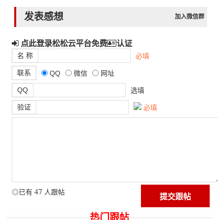
发表感想
加入微信群
点此登录松松云平台免费
认证
名 称
必填
联系
QQ
微信
网址
QQ
选填
验证
必填
47
◎已有
人跟帖
热门跟帖