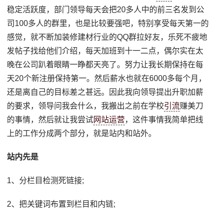
稳定活跃度，部门领导每天会把20多人中的前三名发到公
司100多人的群里，也是比较要强吧，特别享受每天第一的
感觉，就不断加装修建材行业的QQ群拉好友，乐死不疲地
发帖子找给他们介绍，每天加班到十一二点，偶尔实在太
晚在公司趴着眼睛一睁都天亮了。努力让我长期保持在每
天20个新注册保持第一。然后薪水也就在6000多每个月，
还是离自己的目标差之甚远。因此我向领导提出升职加薪
的要求，领导问我会什么，我搬出之前在学校
引流
赚美刀
的事情，然后就让我尝试
网站运营
，这件事情我简单把线
上的工作分成两个部分，就是站内和站外。
站内先是
1、分栏目检测死链接;
2、把关键词布置到栏目和内链;