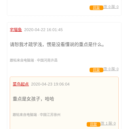
顶:
0
踩:
0
回复
宅猫鱼
2020-04-22 16:01:45
请恕我才疏学浅，愣是没看懂说的重点是什么。
跟帖来自电脑端 · 中国河南许昌
顶:
0
踩:
0
回复
菜鸟起点
2020-04-23 19:06:04
重点是女孩子，哈哈
跟帖来自电脑端 · 中国江苏徐州
顶:
1
踩:
0
回复