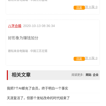
顶:
0
踩:
0
回复
八字合婚
2020-10-13 08:36:34
好形象为赚钱加分
跟帖来自电脑端 · 中国江苏无锡
顶:
0
踩:
0
回复
相关文章
阅读更多：
网站
企业
我把7个AI都充了会员，终于明白一个事实
天涯复活了，但那个发帖改命的时代结束了