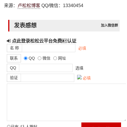
来源：
卢松松博客
QQ/微信：13340454
发表感想
加入微信群
点此登录松松云平台免费
认证
名 称
必填
联系
QQ
微信
网址
QQ
选填
验证
必填
43
◎已有
人跟帖