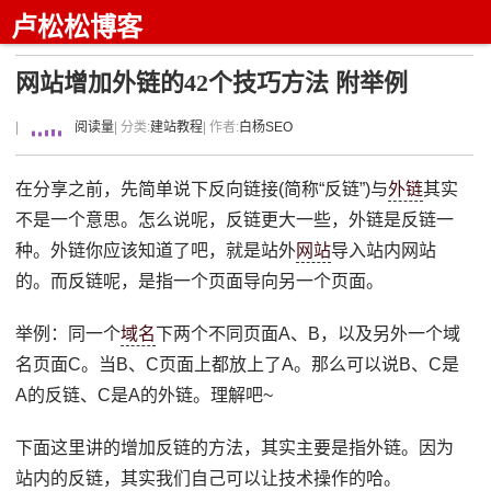
卢松松博客
网站增加外链的42个技巧方法 附举例
|
阅读量
| 分类:
建站教程
| 作者:
白杨SEO
在分享之前，先简单说下反向链接(简称“反链”)与
外链
其实
不是一个意思。怎么说呢，反链更大一些，外链是反链一
种。外链你应该知道了吧，就是站外
网站
导入站内网站
的。而反链呢，是指一个页面导向另一个页面。
举例：同一个
域名
下两个不同页面A、B，以及另外一个域
名页面C。当B、C页面上都放上了A。那么可以说B、C是
A的反链、C是A的外链。理解吧~
下面这里讲的增加反链的方法，其实主要是指外链。因为
站内的反链，其实我们自己可以让技术操作的哈。