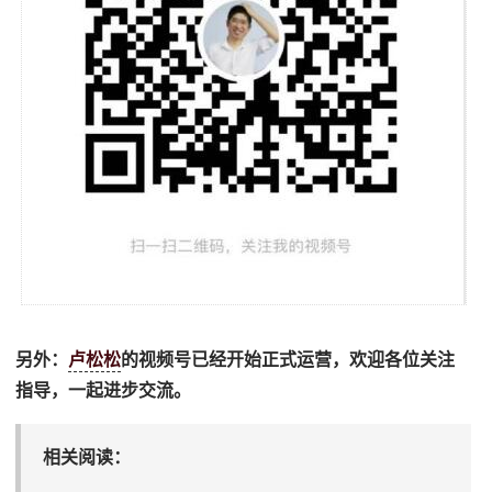
另外：
卢松松
的视频号已经开始正式运营，欢迎各位关注
指导
，一起进步交流。
相关阅读：