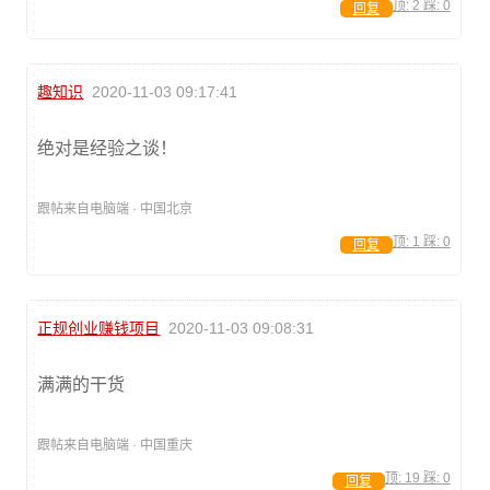
顶:
2
踩:
0
回复
趣知识
2020-11-03 09:17:41
绝对是经验之谈！
跟帖来自电脑端 · 中国北京
顶:
1
踩:
0
回复
正规创业赚钱项目
2020-11-03 09:08:31
满满的干货
跟帖来自电脑端 · 中国重庆
顶:
19
踩:
0
回复