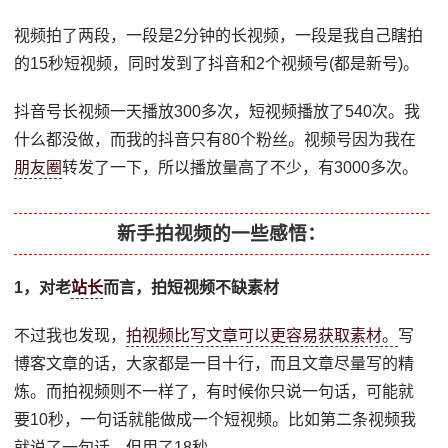
视频拍了两段，一段是2分钟的长视频，一段是我自己瞎拍
的15秒短视频，同时发到了抖音和2个视频号(都是新号)。
抖音号长视频一天播放300多次，短视频播放了540次。我
什么都没做，而我的抖音只有80个粉丝。视频号因为我在
朋友圈
转发了一下，所以播放量高了不少，有3000多次。
新手拍视频的一些感悟：
1，对老
站长
而言，拍短视频不缺素材
不过我也发现，
拍视频比写文章可以更容易获取素材。
写
博客文章的话，大家都是一目十行，而且文章尽量写的精
炼。而拍视频则不一样了，有时候你只说一句话，可能就
要10秒，一句话就能做成一个短视频。比如第二条视频我
就说了一句话，但用了18秒。