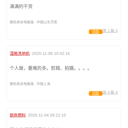
满满的干货
跟帖来自电脑端 · 中国山东济南
顶:
1
踩:
0
回复
滢皓洗地机
2020-11-06 10:42:16
个人做，要难的多。剪辑、拍摄。。。。
跟帖来自电脑端 · 中国上海
顶:
4
踩:
0
回复
厨房燃料
2020-11-04 09:22:10