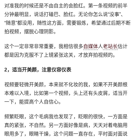
对准我的时候还是不由自主的会脸红。第一条视频的前半
分钟最明显，说话打磕巴、脸红。无论你怎么说“没事”、
“随意”都没用，随性这方面，需要锻炼，希望通过后期不断
拍视频，摆脱心理阴影。
这个一定非常非常重要，我相信很多
自媒体
人
老站长
估计
都是因为克服不了上镜紧张这关，才放弃拍视频的。
2，适当开美颜，注意仪容仪表
视频要轻微开美颜，本来就不化妆的我，如果不开美颜根
本难以入境，比如第一个视频，头上还有头皮屑，适当开
一下，能提高个人自信心。
频繁眨眼，这个毛病我也发现了，眨眼的很快，一方面是
真的紧张，不自然。另一方面好像是病，天天对着电脑用
眼用多了，眼睛干燥，这个问题一直存在，平时面对面说