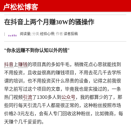
卢松松博客
在抖音上两个月赚30W的骚操作
|
阅读量
| 分类:
经验心得
| 作者:
读者投稿
“你永远赚不到你认知以外的钱”
抖音
上
赚钱
的项目真的多如牛毛，稍微花点心思就能找到
不用投资，且收益很高的赚钱项目，不用去花几千去学所
谓的培训，也不用投资买什么昂贵的设备，记得之前我很
早之前写过这个项目的文章，毕竟我也是实操过的，一条
热门视频
引流
了1300多人到
公众号
，我的都算少的了，那
些同行每天引流几千人都是很正常的，这种粉丝按照市场
价格2-3元左右，会有人专门回收这种粉丝，比如微商，每
天赚个几千妥妥的。