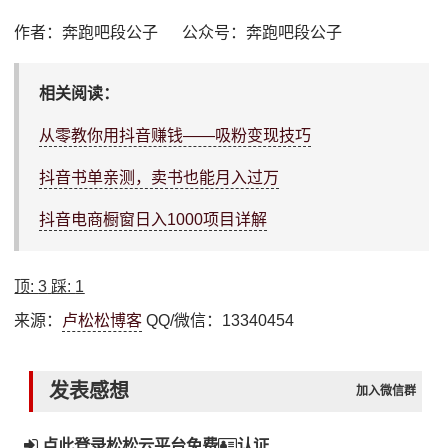
作者：奔跑吧段公子 公众号：奔跑吧段公子
相关阅读：
从零教你用抖音赚钱——吸粉变现技巧
抖音书单亲测，卖书也能月入过万
抖音电商橱窗日入1000项目详解
顶:
3
踩:
1
来源：
卢松松博客
QQ/微信：13340454
发表感想
加入微信群
点此登录松松云平台免费
认证