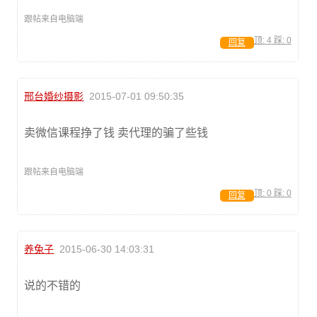
跟帖来自电脑端
顶:
4
踩:
0
回复
邢台婚纱摄影
2015-07-01 09:50:35
卖微信课程挣了钱 卖代理的骗了些钱
跟帖来自电脑端
顶:
0
踩:
0
回复
养兔子
2015-06-30 14:03:31
说的不错的