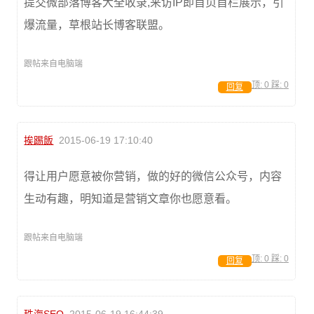
提交微部落博客大全收录,来访IP即首页首栏展示，引
爆流量，草根站长博客联盟。
跟帖来自电脑端
顶:
0
踩:
0
回复
挨踢飯
2015-06-19 17:10:40
得让用户愿意被你营销，做的好的微信公众号，内容
生动有趣，明知道是营销文章你也愿意看。
跟帖来自电脑端
顶:
0
踩:
0
回复