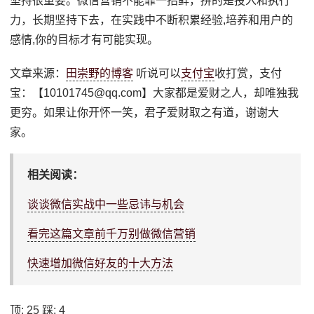
坚持很重要。微信营销不能靠一招鲜，拼的是投入和执行
力，长期坚持下去，在实践中不断积累经验,培养和用户的
感情,你的目标才有可能实现。
文章来源：
田崇野的博客
听说可以
支付宝
收打赏，支付
宝：【10101745@qq.com】大家都是爱财之人，却唯独我
更穷。如果让你开怀一笑，君子爱财取之有道，谢谢大
家。
相关阅读：
谈谈微信实战中一些忌讳与机会
看完这篇文章前千万别做微信营销
快速增加微信好友的十大方法
顶:
25
踩:
4