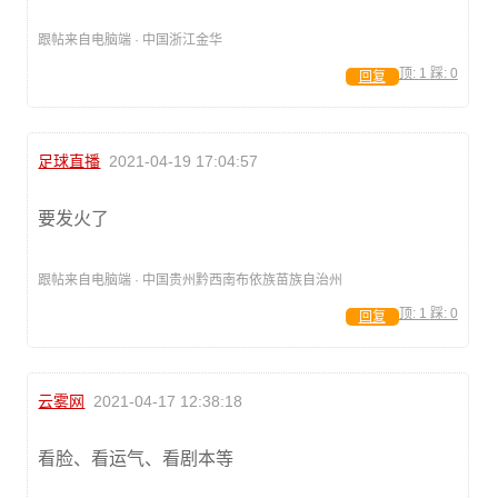
跟帖来自电脑端 · 中国浙江金华
顶:
1
踩:
0
回复
足球直播
2021-04-19 17:04:57
要发火了
跟帖来自电脑端 · 中国贵州黔西南布依族苗族自治州
顶:
1
踩:
0
回复
云雾网
2021-04-17 12:38:18
看脸、看运气、看剧本等