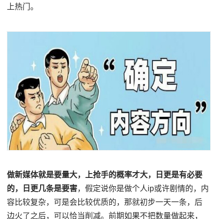
上热门。
做新媒体就是要量大，上抢手的概率才大，日更是有必要
的，日更几条是要害
，假定说你是做个人ip或许剧情的，内
容比较复杂，可是会比较优质的，那就初步一天一条，后
边火了之后，可以恰当削减。前期如果不把数量做起来，