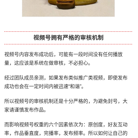
视频号拥有严格的审核机制
视频号内容发布成功后，可能有一段时间没有任何播放
量，这应该是系统在做审核，不必担心。
经过团队成员亲测，如果发布类似推广类视频，即使发布
成功也会在一定时间内被迅速“和谐”。
所以视频号的审核机制还是十分严格的，为避免封号，大
家请谨慎发布作品。
而影响视频号权重的六个因素依次为：原创度，好友互动
率，作品垂直度，完播率，发布频率。所以如何让自己的