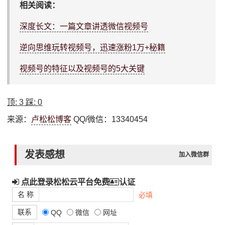
相关阅读：
深度长文：一篇文章讲透微信视频号
逆向思维玩转视频号，迅速涨粉1万+秘籍
视频号的特征以及视频号的5大关键
顶:
3
踩:
0
来源：
卢松松博客
QQ/微信：13340454
发表感想
加入微信群
点此登录松松云平台免费
认证
名 称
必填
联系
QQ
微信
网址