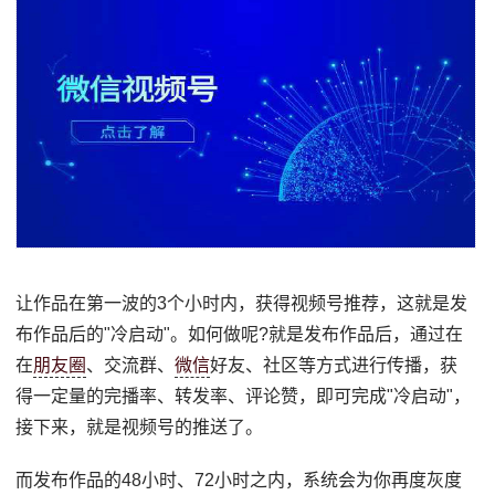
让作品在第一波的3个小时内，获得视频号推荐，这就是发
布作品后的"冷启动"。如何做呢?就是发布作品后，通过在
在
朋友圈
、交流群、
微信
好友、社区等方式进行传播，获
得一定量的完播率、转发率、评论赞，即可完成"冷启动"，
接下来，就是视频号的推送了。
而发布作品的48小时、72小时之内，系统会为你再度灰度