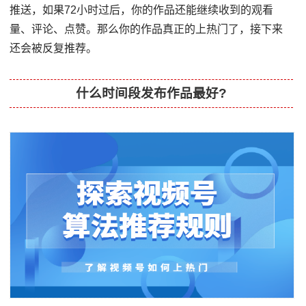
推送，如果72小时过后，你的作品还能继续收到的观看
量、评论、点赞。那么你的作品真正的上热门了，接下来
还会被反复推荐。
什么时间段发布作品最好?