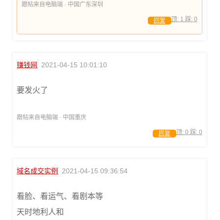
跟帖来自电脑端 · 中国广东深圳
顶:
1
踩:
0
回复
赚钱网
2021-04-15 10:01:10
要发火了
跟帖来自电脑端 · 中国重庆
顶:
0
踩:
0
回复
域名成交实例
2021-04-15 09:36:54
看脸、看运气、看剧本等
天时地利人和