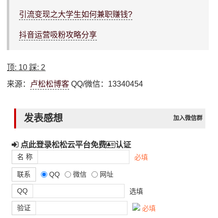
引流变现之大学生如何兼职赚钱?
抖音运营吸粉攻略分享
顶:
10
踩:
2
来源：
卢松松博客
QQ/微信：13340454
发表感想
加入微信群
点此登录松松云平台免费
认证
名 称
必填
联系
QQ
微信
网址
QQ
选填
验证
必填