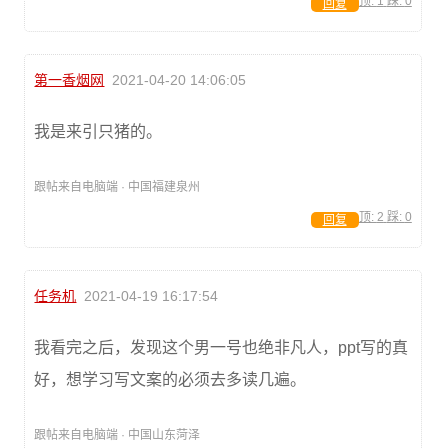
顶:
1
踩:
0
回复
第一香烟网
2021-04-20 14:06:05
我是来引只猪的。
跟帖来自电脑端 · 中国福建泉州
顶:
2
踩:
0
回复
任务机
2021-04-19 16:17:54
我看完之后，发现这个男一号也绝非凡人，ppt写的真
好，想学习写文案的必须去多读几遍。
跟帖来自电脑端 · 中国山东菏泽