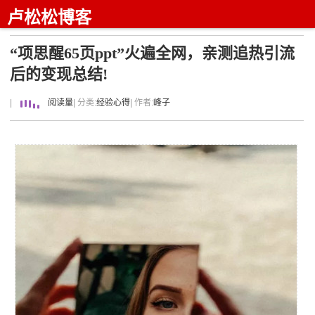
卢松松博客
“项思醒65页ppt”火遍全网，亲测追热引流
后的变现总结!
|
阅读量
| 分类:
经验心得
| 作者:
峰子