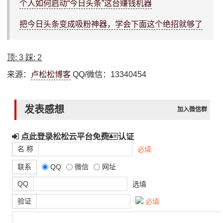
个人如何启动“今日头条”这台赚钱机器
把今日头条变成吸粉神器，学会下面这个绝招就够了
顶:
3
踩:
2
来源：
卢松松博客
QQ/微信：13340454
发表感想
加入微信群
点此登录松松云平台免费
认证
名 称
必填
联系
QQ
微信
网址
QQ
选填
验证
必填