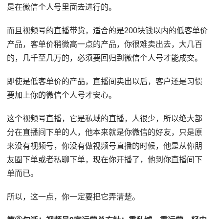
是在微信个人号里面去进行的。
而且视频号的直播带货，适合的是200块钱以内的低客单价
产品，客单价稍微高一点的产品，你很难卖出去，大几百
的，几千至几万的，必须要回归到微信个人号才能成交。
即使是低客单价的产品，直播间卖出以后，客户还是习惯
要加上你的微信个人号才安心。
这个视频号直播，它是私域的直播，人很少，所以绝大部
分在直播间下单的人，他本来就是你微信的好友，只是原
来没有视频号，你没有做视频号直播的时候，他是从你朋
友圈下单或者私聊下单，现在你开播了，他到你直播间下
单而已。
所以，这一点，你一定要把它弄清楚。