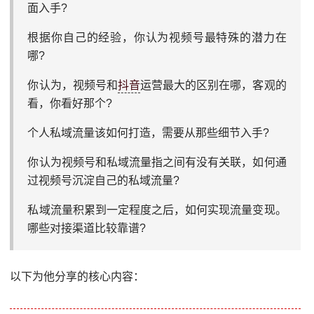
面入手?
根据你自己的经验，你认为视频号最特殊的潜力在
哪?
你认为，视频号和
抖音
运营最大的区别在哪，客观的
看，你看好那个?
个人私域流量该如何打造，需要从那些细节入手?
你认为视频号和私域流量指之间有没有关联，如何通
过视频号沉淀自己的私域流量?
私域流量积累到一定程度之后，如何实现流量变现。
哪些对接渠道比较靠谱?
以下为他分享的核心内容：