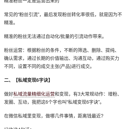
精准粉丝一定是运营出来的
常见的“粉丝引流”，最后发现粉丝转化率很低，就是因为不
精准。
精准的粉丝无法通过自动化/批量的引流动作带来。
粉丝运营：根据粉丝的条件，不断的筛选、删除、提纯、
确认需求，通过长期的价值输出、沟通互动，通过购买力
不同，设置不同的成交主张(产品)进行成交。
二、【私域变现6字诀】
做好
私域流量精细化运营
和变现，有3大常规动作：增粉、
发圈、互动，我把这6个字也叫“私域变现6字诀”。
在微信私域里变现，做哪几件事情，距离钱最近?