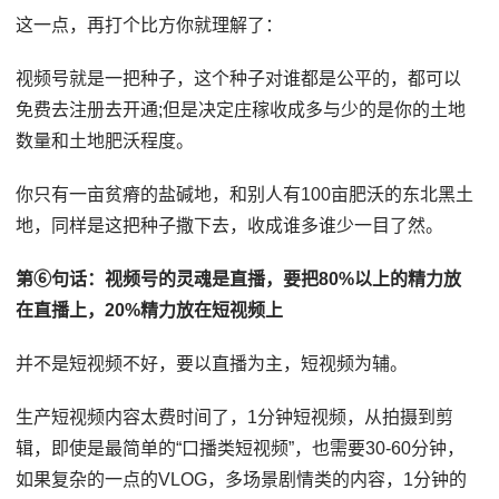
这一点，再打个比方你就理解了：
视频号就是一把种子，这个种子对谁都是公平的，都可以
免费去注册去开通;但是决定庄稼收成多与少的是你的土地
数量和土地肥沃程度。
你只有一亩贫瘠的盐碱地，和别人有100亩肥沃的东北黑土
地，同样是这把种子撒下去，收成谁多谁少一目了然。
第⑥句话：视频号的灵魂是直播，要把80%以上的精力放
在直播上，20%精力放在短视频上
并不是短视频不好，要以直播为主，短视频为辅。
生产短视频内容太费时间了，1分钟短视频，从拍摄到剪
辑，即使是最简单的“口播类短视频”，也需要30-60分钟，
如果复杂的一点的VLOG，多场景剧情类的内容，1分钟的