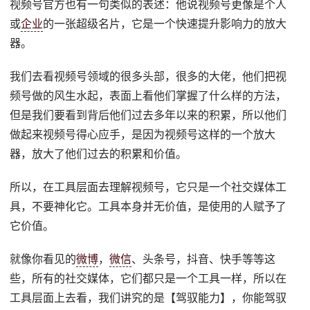
视频号官方也有一句类似的表述：他说视频号更像是个人
或
企业
的一张超级名片，它是一个快速提升影响力的放大
器。
我们去看视频号领域的很多头部，很多的大佬，他们把视
频号做的风生水起，表面上看他们掌握了什么样的方法，
但是我们要看到背后他们过去多年以来的积累，所以他们
做起来视频号得心应手，是因为视频号这样的一个放大
器，放大了他们过去的积累和价值。
所以，在工具层面去理解视频号，它只是一个社交媒体工
具，不要神化它。工具本身并无价值，是使用的人赋予了
它价值。
就像你看见的
微博
，
微信
、头条号，抖音、快手等等这
些，所有的社交媒体，它们都只是一个工具一样，所以在
工具层面上去看，我们讲究的是【驾驭能力】，你能驾驭