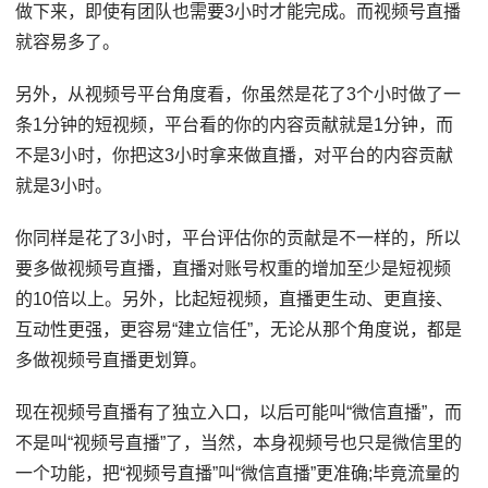
做下来，即使有团队也需要3小时才能完成。而视频号直播
就容易多了。
另外，从视频号平台角度看，你虽然是花了3个小时做了一
条1分钟的短视频，平台看的你的内容贡献就是1分钟，而
不是3小时，你把这3小时拿来做直播，对平台的内容贡献
就是3小时。
你同样是花了3小时，平台评估你的贡献是不一样的，所以
要多做视频号直播，直播对账号权重的增加至少是短视频
的10倍以上。另外，比起短视频，直播更生动、更直接、
互动性更强，更容易“建立信任”，无论从那个角度说，都是
多做视频号直播更划算。
现在视频号直播有了独立入口，以后可能叫“微信直播”，而
不是叫“视频号直播”了，当然，本身视频号也只是微信里的
一个功能，把“视频号直播”叫“微信直播”更准确;毕竟流量的