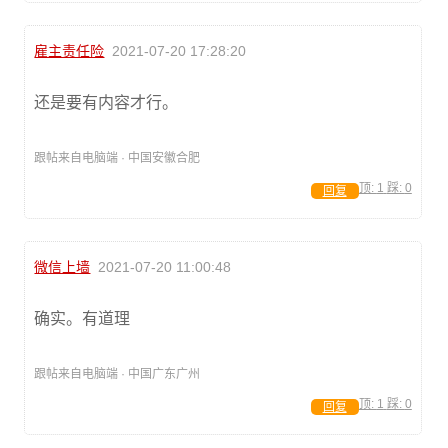
雇主责任险
2021-07-20 17:28:20
还是要有内容才行。
跟帖来自电脑端 · 中国安徽合肥
顶:
1
踩:
0
回复
微信上墙
2021-07-20 11:00:48
确实。有道理
跟帖来自电脑端 · 中国广东广州
顶:
1
踩:
0
回复