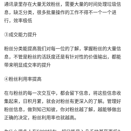
通讯录里存在大量无效粉丝，需要大量的时间处理垃圾信
息，缺乏分类，很多批量操作的工作不得不一个一个进
行，效率极低
③成交能力提升
粉丝分类能提高我们对每一位的了解，掌握粉丝的大量信
息，不管是粉丝的活跃度还是有针对性的价值输出，都能
带来明显成交率的提升
④粉丝利用率提高
在与粉丝的每一次交互中，都会留下信息，将这些信息收
集起来，日积月累，就会对粉丝有更深入的了解。管理好
粉丝信息，做到知己知彼，你对粉丝越了解，越能够做出
正确的决定，粉丝利用率也就越高。