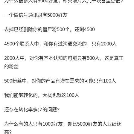
为什么很多人有5000好友，却只能月入几千块甚至更低?
一个微信号通讯录有5000好友
去掉已经删除你的僵尸粉500个，还剩4500
4500个联系人中，和你有过沟通交流的，只有2000人
2000人中，对你有基本认知的可能只有500人，这是真正
的粉丝
500粉丝中，对你的产品有潜在需求的可能只有100人
我们能够转化的，大概也就这100人
还存在转化率多少的问题?
为什么有的人只有1000好友，却比5000好友的人业绩还
高?