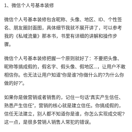
1、微信个人号基本装修
微信个人号基本装修包含昵称、头像、地区、ID、个性签
名、朋友圈封面图，具体细节我就不展开讲了，可以参考
我的《私域流量》那本书，书里有详细的讲解和操作步
骤。
微信个人号基本装修把握一个原则就好了：不要把头像、
昵称等搞成假的，假名字、假头像、假地区...，让用户不敢
相信你。也无法让用户知道“你是谁?你做什么的?为什么你
做的好?”。
如果你是做营销或者销售的，记住一句话“真实产生信任、
熟悉产生信任”，营销的核心就是建立信任。你搞成假的，
信任无法建立，别人都不知道你是谁，你怎么实现成交呢?
这一点，是很多营销人销售人常犯的错误。