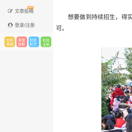
文章投稿
想要做到持续招生，得
登录/注册
可。
松松
进微
松松
松松
云市
信群
软文
云主
场
机