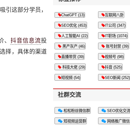
吸引这部分学员，
ChatGPT (13)
互联网八卦
SEO优化 (453)
IT公司 (347)
人工智能AI (22)
IT职场 (1074)
价、
抖音信息流
投
黑产灰产 (46)
账号封禁 (39)
的选择，具体的渠道
直播带货 (39)
视频号 (98)
科技大佬 (29)
抖音 (525)
短视频 (54)
SEO新闻 (252)
社群交流
松松粉丝微信群
SEO优化交
短视频运营群
网络推广微信