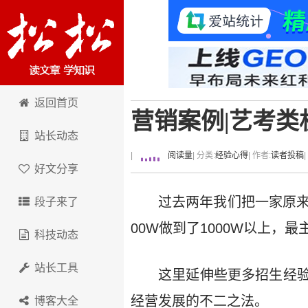
卢松松博客
返回首页
营销案例|艺考
站长动态
|
阅读量
| 分类:
经验心得
| 作者:
读者投稿
好文分享
过去两年我们把一家原来
段子来了
00W做到了1000W以上
科技动态
站长工具
这里延伸些更多招生经
经营发展的不二之法。
博客大全