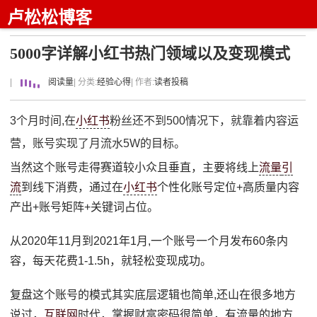
卢松松博客
5000字详解小红书热门领域以及变现模式
|
阅读量
| 分类:
经验心得
| 作者:
读者投稿
3个月时间,在
小红书
粉丝还不到500情况下，就靠着内容运
营，账号实现了月流水5W的目标。
当然这个账号走得赛道较小众且垂直，主要将线上
流量
引
流
到线下消费，通过在
小红书
个性化账号定位+高质量内容
产出+账号矩阵+关键词占位。
从2020年11月到2021年1月,一个账号一个月发布60条内
容，每天花费1-1.5h，就轻松变现成功。
复盘这个账号的模式其实底层逻辑也简单,还山在很多地方
说过，
互联网
时代，掌握财富密码很简单，有流量的地方