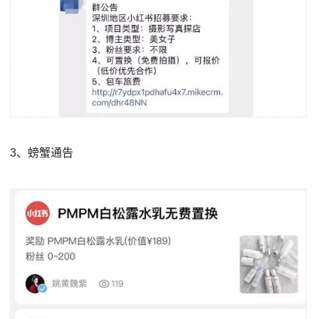
3、螃蟹通告