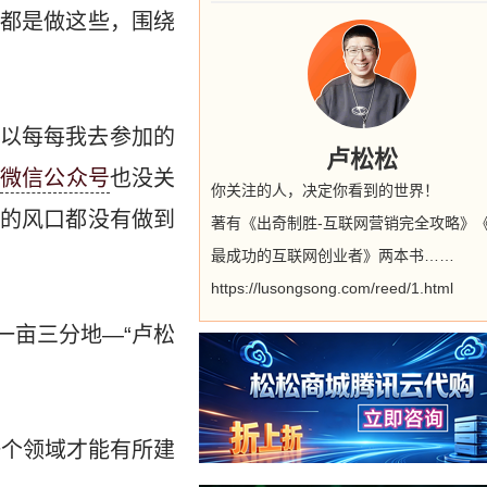
都是做这些，围绕
以每每我去参加的
卢松松
，
微信公众号
也没关
你关注的人，决定你看到的世界！
的风口都没有做到
著有《出奇制胜-互联网营销完全攻略》
最成功的互联网创业者》两本书……
https://lusongsong.com/reed/1.html
一亩三分地—“卢松
一个领域才能有所建