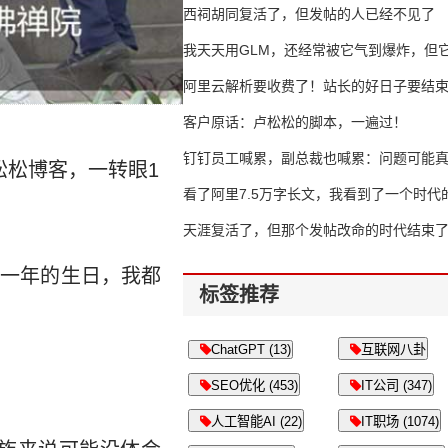
西祠胡同复活了，但发帖的人已经不见了
我天天用GLM，还经常被它气到爆炸，但它
16万亿
阿里云解析要收费了！站长的好日子要结
客户原话：卢松松的脚本，一遍过！
钉钉员工喊累，副总裁也喊累：问题可能
松松博客，一转眼1
了
看了阿里7.5万字长文，我看到了一个时代
天涯复活了，但那个发帖改命的时代结束
每一年的生日，我都
标签推荐
ChatGPT (13)
互联网八卦
SEO优化 (453)
IT公司 (347)
人工智能AI (22)
IT职场 (1074)