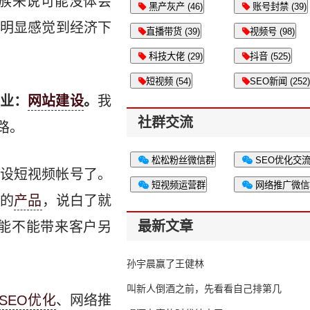
班族来说可能没体会
黑产灰产 (46)
账号封禁 (39)
明显感觉到经济下
直播带货 (39)
视频号 (98)
科技大佬 (29)
抖音 (525)
短视频 (54)
SEO新闻 (252)
业：
网站建设
。
我
社群交流
路。
松松粉丝微信群
SEO优化交
设短视频帐号了。
短视频运营群
网络推广微信
类的
产品
，说白了就
最新文章
能不能带来客户另
孙宇晨赢了王健林
叫新人倒酒之前，先看看自己排第几
SEO优化
、网络推