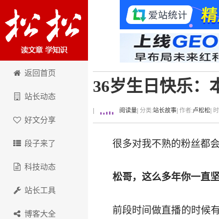
卢松松博客
返回首页
36岁生日快乐：
站长动态
|
阅读量
| 分类:
站长故事
| 作者:
卢松松
| 
好文分享
很多对我不熟的粉丝都
段子来了
科技动态
松哥，这么多年你一直
站长工具
前段时间做直播的时候有
博客大全