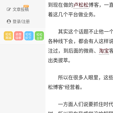
到现在做的
卢松松
博客，一
文章投稿
着这几个平台做业务。
登录/注册
其实这个话题不止他一
各种线下会，都会有人这样
松松
进微
松松
松松
注过，到后面的微商、
淘宝
出类拔萃。
云市
信群
软文
云主
所以在很多人眼里，这些
松博客”经营着。
场
机
一方面人们说要抓住时代