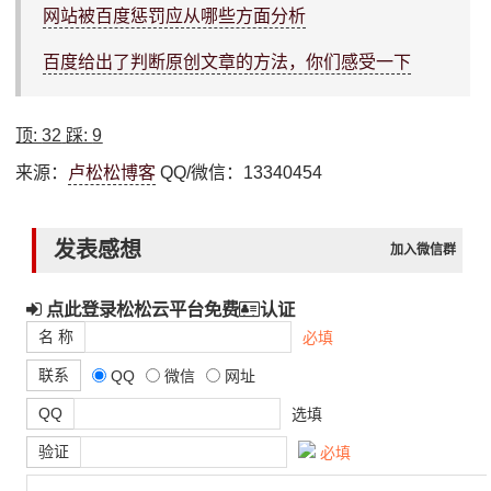
网站被百度惩罚应从哪些方面分析
百度给出了判断原创文章的方法，你们感受一下
顶:
32
踩:
9
来源：
卢松松博客
QQ/微信：13340454
发表感想
加入微信群
点此登录松松云平台免费
认证
名 称
必填
联系
QQ
微信
网址
QQ
选填
验证
必填