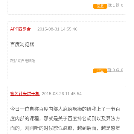
顶:
1
踩:
0
回复
APP四网合一
2015-08-31 14:55:46
百度浏览器
跟帖来自电脑端
顶:
0
踩:
0
回复
管芯计米烘干机
2015-08-26 11:45:54
今日一位自称百度内部人疯疯癫癫的给我上了一节百
度内部的课程，那就是关于百度排名规则以及算法方
面的，刚刚听的时候貌似疯癫，越到后面，越是感觉