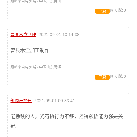
跟帖来自电脑端 · 中国广东佛山
顶:
0
踩:
0
回复
曹县木盒制作
2021-09-01 10:14:38
曹县木盒加工制作
跟帖来自电脑端 · 中国山东菏泽
顶:
0
踩:
0
回复
剖腹产择日
2021-09-01 09:33:41
能挣钱的人，光有执行力不够，还得领悟能力强是关
键。