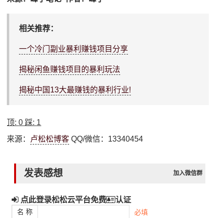
相关推荐：
一个冷门副业暴利赚钱项目分享
揭秘闲鱼赚钱项目的暴利玩法
揭秘中国13大最赚钱的暴利行业!
顶:
0
踩:
1
来源：
卢松松博客
QQ/微信：13340454
发表感想
加入微信群
点此登录松松云平台免费
认证
名 称
必填