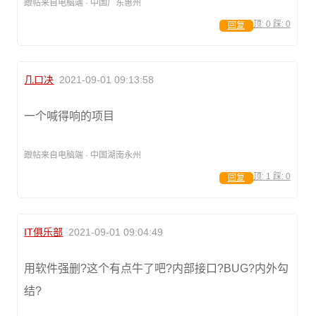
跟帖来自电脑端 · 中国广东惠州
顶:
0
踩:
0
回复
几口决
2021-09-01 09:13:58
一个喊得响的项目
跟帖来自电脑端 · 中国湖南永州
顶:
1
踩:
0
回复
IT俱乐部
2021-09-01 09:04:49
用软件强删?这个有点牛了吧?内部接口?BUG?内外勾
结?