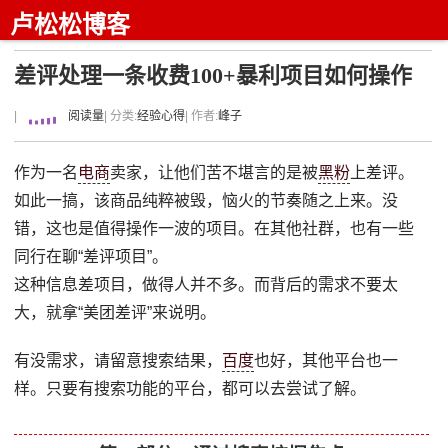
卢松松博客
差评处理一条收费100+暴利项目如何操作
|
阅读量
| 分类:
经验心得
| 作者:
峰子
作为一名
电商
卖家，让他们苦不堪言的是被
黑粉
上差评。
如此一搞，该商品纯粹被毁，恼火的节奏随之上来。没
错，这也是值得操作一波的项目。在其他社群，也有一些
同行在聊“差评项目”。
这种信息差项目，做得人并不多。而背后的需求不要太
大，就拿“美团差评”来说明。
有没需求，请留意搜索结果，
百度
也好，其他平台也一
样。只要有搜索功能的平台，都可以去尝试了解。