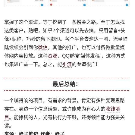
掌握了这个渠道，等于挖到了一条捞金之路。至于怎么找
这类客户，贴吧，知乎2个渠道可以先去搞。采用留言+头
像+昵称，巧妙的留下脚印。各个平台去溜达一圈，流量陆
陆续续会引到你
微信
。其他的推广，也可以付费做批量媒
体网内容投放。这种
资源
，QQ群搜“媒体发稿”，这种方式
也集思广益一下。总之，能
引流
的渠道很广!
最后总结：
一个喊得响的项目，有需求的背景，肯定有多种变现思路
存在。身边一个信息话题，或许能成为有心人的
收钱项
目
。能挣钱的人，光有执行力不够，还得领悟能力强是关
键。
来源：峰子笔记 作者：峰子