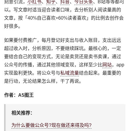
刻意引流，
小红书
、
知乎
、
抖音
、
今日头条
、B站等等都可
以。写文章时适当迎合读者口味，去分析别人阅读量高的
文章，按「40%自己喜欢+60%读者喜欢」的比例去创作会
好很多。
如果要付费推广，每月登记好支出与收入账目，支出远远
超过收入时，分析原因，不要继续踩坑。最核心的，一定
要结合自己的变现方式，无论是卖货还是卖书卖课，通过
公众号的传播，通过其他领域变现，这样至少比
网站
，app
实现盈利更快。将公众号与
私域流量
结合起来。最重要的
是行动，无论结果怎么样，干了再说。
作者：A5图王
相关推荐：
为什么要做公众号?现在做还来得及吗?