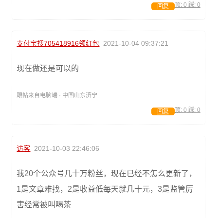
顶:
0
踩:
0
回复
支付宝搜705418916领红包
2021-10-04 09:37:21
现在做还是可以的
跟帖来自电脑端 · 中国山东济宁
顶:
0
踩:
0
回复
访客
2021-10-03 22:46:06
我20个公众号几十万粉丝，现在已经不怎么更新了，
1是文章难找，2是收益低每天就几十元，3是监管厉
害经常被叫喝茶