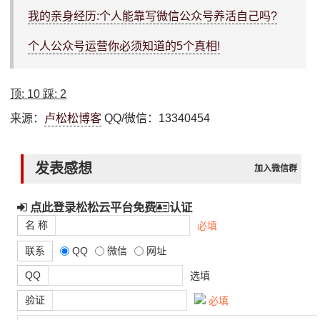
我的亲身经历:个人能靠写微信公众号养活自己吗?
个人公众号运营你必须知道的5个真相!
顶:
10
踩:
2
来源：
卢松松博客
QQ/微信：13340454
发表感想
加入微信群
点此登录松松云平台免费
认证
名 称
必填
联系
QQ
微信
网址
QQ
选填
验证
必填