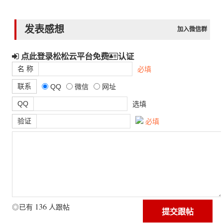
发表感想
加入微信群
点此登录松松云平台免费
认证
名 称
必填
联系
QQ
微信
网址
QQ
选填
验证
必填
136
◎已有
人跟帖