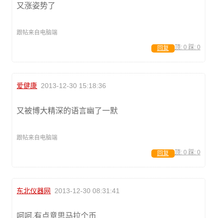
又涨姿势了
跟帖来自电脑端
顶:
0
踩:
0
回复
爱健康
2013-12-30 15:18:36
又被博大精深的语言幽了一默
跟帖来自电脑端
顶:
0
踩:
0
回复
东北仪器网
2013-12-30 08:31:41
呵呵,有点意思马拉个币