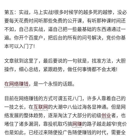
第五：实战，马上实战!很多时候学的越多死的越惨，没必
要每天花费时间听那些免费的公开课，有听那种课时间还
不如，自己去实战，逼自己把一些最基础的东西通通过一
遍。你开个百度户，把后台的所有的问号解决，竞价你基
本可以入门了!
文章就到这里了，最后要说的一句就是，找准方法，大胆
操作，细心总结，紧跟趋势，做任何事情都不会太难!
在网络赚钱
，是一个永恒的话题。
目前在网络赚钱的方式可谓五花八门，许多人靠着自己的
一技之长，在
互联网
的大潮中八仙过海各显神通。但是网
络发展的整体趋势，逐渐淘汰了大部分的初级
创业
者，也
堵住了诸多漏洞，靠投机取巧搞
网赚
的路子越走越窄!竞价
也是如此，已经过来随便投广告随便赚钱的时代，需要全