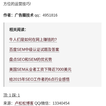
方位的运营技巧!
作者：广告圈技术
qq：4951816
相关阅读：
牛人们是如何在网上赚钱的?
百度SEM中级认证试题及答案
盘点SEO和SEM的优劣势
美国SEM从业者工资下降近7000美元
给2015年SEO工作者的6点行业感悟
顶:
1
踩:
1
来源：
卢松松博客
QQ/微信：13340454