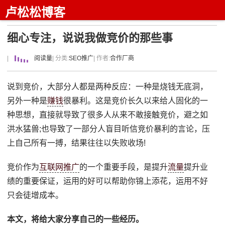
卢松松博客
细心专注，说说我做竞价的那些事
|
阅读量
| 分类:
SEO推广
| 作者:
合作厂商
说到竞价，大部分人都是两种反应：一种是烧钱无底洞，
另外一种是
赚钱
很暴利。这是竞价长久以来给人固化的一
种思想，直接就导致了很多人从来不敢接触竞价，避之如
洪水猛兽;也导致了一部分人盲目听信竞价暴利的言论，压
上自己所有一搏，结果往往以失败收场!
竞价作为
互联网推广
的一个重要手段，是提升
流量
提升业
绩的重要保证，运用的好可以帮助你锦上添花，运用不好
只会徒增成本。
本文，将给大家分享自己的一些经历。