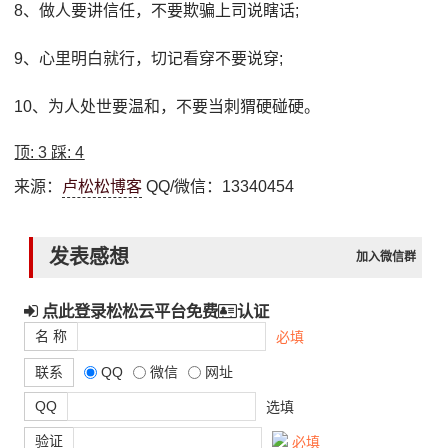
8、做人要讲信任，不要欺骗上司说瞎话;
9、心里明白就行，切记看穿不要说穿;
10、为人处世要温和，不要当刺猬硬碰硬。
顶:
3
踩:
4
来源：
卢松松博客
QQ/微信：13340454
发表感想
加入微信群
点此登录松松云平台免费
认证
名 称
必填
联系
QQ
微信
网址
QQ
选填
验证
必填