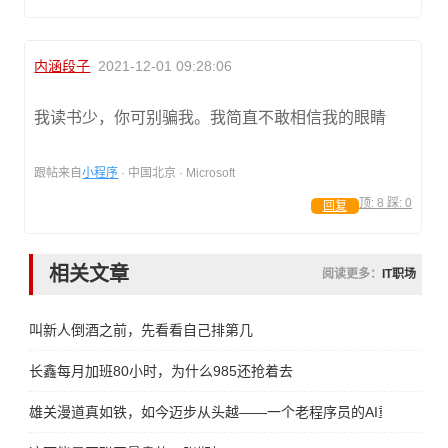
内涵段子
2021-12-01 09:28:06
我读书少，你可别骗我。我简直不敢相信我的眼睛
跟帖来自
小程序
· 中国北京 · Microsoft
顶:
8
踩:
0
回复
相关文章
阅读更多：
IT职场
叫新人倒酒之前，先看看自己排第几
长鑫每月加班80小时，为什么985还抢着去
雄关漫道真如铁，如今迈步从头越——一个老程序员的AI重生宣言