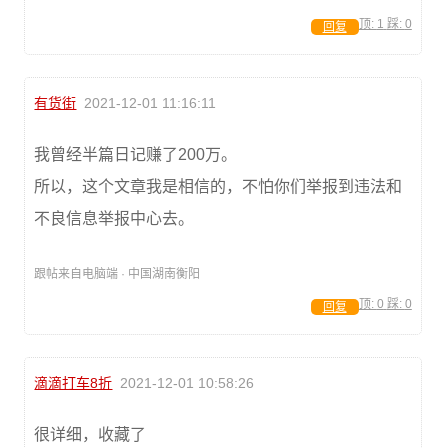
顶:
1
踩:
0
回复
有货街
2021-12-01 11:16:11
我曾经半篇日记赚了200万。
所以，这个文章我是相信的，不怕你们举报到违法和
不良信息举报中心去。
跟帖来自电脑端 · 中国湖南衡阳
顶:
0
踩:
0
回复
滴滴打车8折
2021-12-01 10:58:26
很详细，收藏了