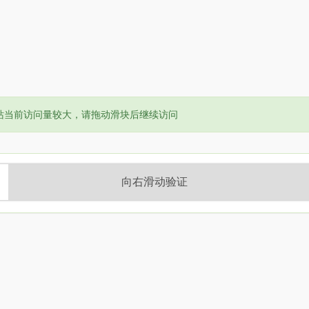
or:
站当前访问量较大，请拖动滑块后继续访问
向右滑动验证