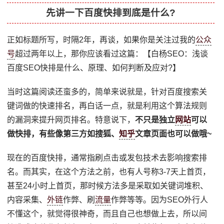
先讲一下百度快排到底是什么?
正如标题所写，时隔2年，再谈，如果你是关注过我的
公众
号
超过两年以上，那你应该看过这篇：【白杨SEO：浅谈
百度SEO快排是什么、原理、如何判断及应对?】
当时这篇阅读还蛮多的，简单来说就是，针对百度搜索关
键词做的快速排名，再白话一点，就是利用这个算法规则
的漏洞来提升网页排名。特意说下，
不只是独立
网站
可以
做快排，有些像第三方如搜狐、
知乎
文章页面也可以做哦~
现在的百度快排，通常指刷点击或发包技术去影响搜索排
名。而其实，在这个方法之前，也有人号称3-7天上首页，
甚至24小时上首页，那时候方法多是采取如关键词堆积、
内容采集、
外链
作弊、刷
流量
作弊等等。因为SEO外行人
不懂这个，就觉得很神奇，而且自己也想做上去，所以间