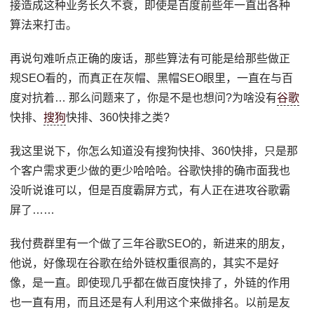
接造成这种业务长久不衰，即使是百度前些年一直出各种
算法来打击。
再说句难听点正确的废话，那些算法有可能是给那些做正
规SEO看的，而真正在灰帽、黑帽SEO眼里，一直在与百
度对抗着… 那么问题来了，你是不是也想问?为啥没有
谷歌
快排、
搜狗
快排、360快排之类?
我这里说下，你怎么知道没有搜狗快排、360快排，只是那
个客户需求更少做的更少哈哈哈。谷歌快排的确市面我也
没听说谁可以，但是百度霸屏方式，有人正在进攻谷歌霸
屏了……
我付费群里有一个做了三年谷歌SEO的，新进来的朋友，
他说，好像现在谷歌在给外链权重很高的，其实不是好
像，是一直。即使现几乎都在做百度快排了，外链的作用
也一直有用，而且还是有人利用这个来做排名。以前是友