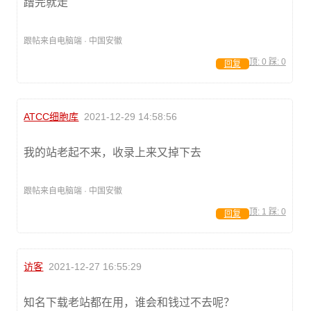
蹭完就走
跟帖来自电脑端 · 中国安徽
顶:
0
踩:
0
回复
ATCC细胞库
2021-12-29 14:58:56
我的站老起不来，收录上来又掉下去
跟帖来自电脑端 · 中国安徽
顶:
1
踩:
0
回复
访客
2021-12-27 16:55:29
知名下载老站都在用，谁会和钱过不去呢？