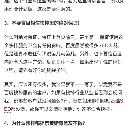
难。这个行业有这些的吗?有，看到这里可以留言，所以如
果你要计划做，这都是要注意的。
3、不要盲目相信快排里的绝对保证!
什么叫绝对保证，保证上首页前三，甚至第一;保证使用这
个快排服务不会有任何影响。百度虽然被很多SEO人骂，
但是还真不敢任何词说第几就第几。另外，也不要信百度
内部有人这种言论。反正记住一点，如果出现了说的绝对
这些，请先看好你的钱袋子吧。
其实，应该还有很多，我这里就不一一写了，毕竟我不是
百度快排服商的客户，如果有快排行业从业者看到会反问
我，说那些客户就没问题么?有，但是如果他们
网站基础S
EO
都没做，那你可以友情提醒他，你这不适合快排~
4、为什么快排都提示黄赌毒黑灰不做?