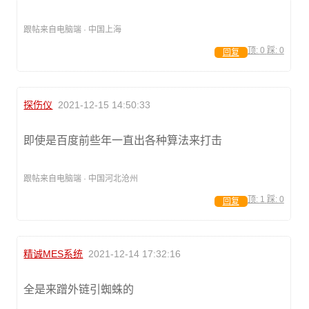
跟帖来自电脑端 · 中国上海
顶:
0
踩:
0
回复
探伤仪
2021-12-15 14:50:33
即使是百度前些年一直出各种算法来打击
跟帖来自电脑端 · 中国河北沧州
顶:
1
踩:
0
回复
精诚MES系统
2021-12-14 17:32:16
全是来蹭外链引蜘蛛的