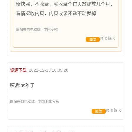
新快照，不收录，就收录个首页放那放几个月，
看情况收内页，内页收录还动不动就掉
跟帖来自电脑端 · 中国安徽
顶:
0
踩:
0
回复
资源下载
2021-12-13 10:35:28
哎,都太难了
跟帖来自电脑端 · 中国湖北宜昌
顶:
0
踩:
0
回复