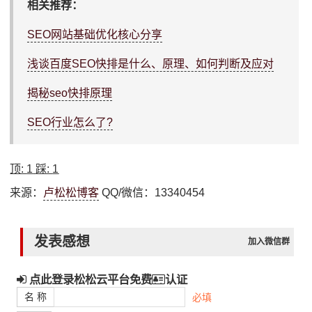
相关推荐：
SEO网站基础优化核心分享
浅谈百度SEO快排是什么、原理、如何判断及应对
揭秘seo快排原理
SEO行业怎么了?
顶:
1
踩:
1
来源：
卢松松博客
QQ/微信：13340454
发表感想
加入微信群
点此登录松松云平台免费
认证
名 称
必填