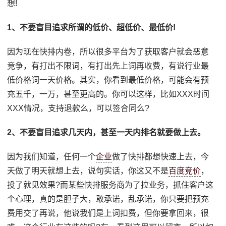
想!
1、不要盲目追求所谓的低价、超低价、最低价!
因为现在快排内卷，所以很多平台为了获取客户就会恶意
竞争，有打出不限词，有打出先上词再收费，有说行业最
低价格词一天价格。其实，你看到最低价格，可能会有预
充五千，一万，甚至更高的。你可以这样，比如XXX时间
XXX情况，支持退款么，可以签合同么?
2、不要盲目追求几天内，甚至一天内排名就要做上去。
因为我们知道，任何一个
企业
做了快排都想快速上去，今
天做了明天就想上去，说句实话，你这又不是
百度竞价
，
投了就见效果?而某些快排服务商为了拉业务，抓住客户这
个心理，真的是胆子大，敢承诺，乱承诺，你只要把预充
费用交了再说，他说我们是上词扣费，但你要拿回来，很