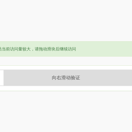
or:
站当前访问量较大，请拖动滑块后继续访问
向右滑动验证