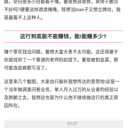
路，奈何很多小白都看不懂。要收费就收费，爽快干脆点
不好吗?硬要这样遮遮掩掩，既想当biao子又想立牌坊，我
是最看不上这种人。
这行到底能不能赚钱，能!能赚多少?
赚个零花钱没问题，要想大富大贵不太可能。这还得基于
你是找到了一个靠谱的老师的前提下。要是被割韭菜，那
可能连底裤都亏没了。
这里来几个截图，大家自行脑补我想传达的意思哈!这是一
个当年做调查问卷业务，单人月入过万的从业者的经验以
及肺腑之言。我想这也是为什么他不继续做这行的真正原
因所在。