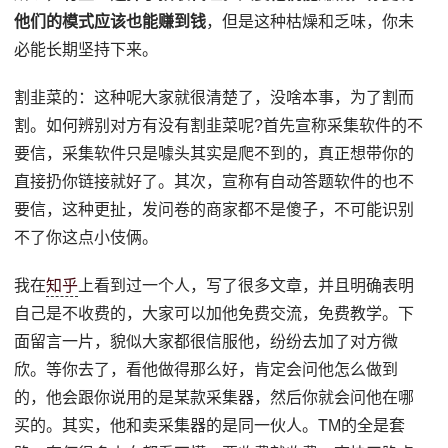
他们的模式应该也能赚到钱
，但是这种枯燥和乏味，你未
必能长期坚持下来。
割韭菜的：这种呢大家就很清楚了，没啥本事，为了割而
割。如何辨别对方有没有割韭菜呢?首先宣称采集软件的不
要信，采集软件只是噱头其实是爬不到的，真正想带你的
直接扔你链接就好了。其次，宣称有自动答题软件的也不
要信，这种更扯，发问卷的商家都不是傻子，不可能识别
不了你这点小伎俩。
我在
知乎
上看到过一个人，写了很多文章，并且明确表明
自己是不收费的，大家可以加他免费交流，免费教学。下
面留言一片，貌似大家都很信服他，纷纷去加了对方微
欣。等你去了，看他做得那么好，肯定会问他怎么做到
的，他会跟你说用的是某款采集器，然后你就会问他在哪
买的。其实，他和卖采集器的是同一伙人。TM的全是套