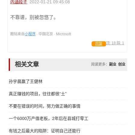
内涵段子
2022-01-21 09:45:08
不靠谱，别被忽悠了。
跟帖来自
小程序
· 中国北京 · Microsoft
顶:
18
踩:
1
回复
相关文章
阅读更多：
副业
创业
孙宇晨赢了王健林
真正赚钱的项目，往往都很“土”
不要在错误的时间，努力做正确的事情
一个6000万产值老板，2年后在县城打零工
有钱之后最大的陷阱：证明自己还能行