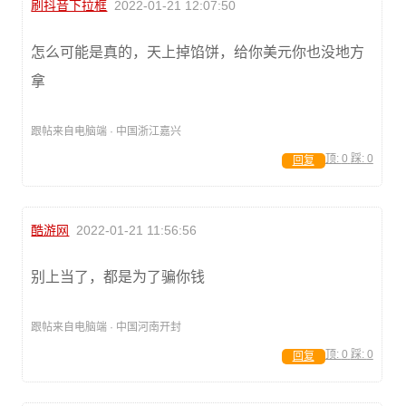
刷抖音下拉框
2022-01-21 12:07:50
怎么可能是真的，天上掉馅饼，给你美元你也没地方
拿
跟帖来自电脑端 · 中国浙江嘉兴
顶:
0
踩:
0
回复
酷游网
2022-01-21 11:56:56
别上当了，都是为了骗你钱
跟帖来自电脑端 · 中国河南开封
顶:
0
踩:
0
回复