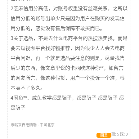
2芝麻信用分高低，对账号权重没有丝毫关系，之所以
信用分低的账号出单少只是因为用户在购买的发现信
用分低的，感觉没有售后保障不敢买而已。
3关于选品，不是去什么电商平台的热搜热卖找，而是
要去短视频平台找好物推荐，因为很少人人会去电商
平台闲逛，再一个就是选品要注意的则是，尽量找售
后少的东西，像文章里说的卡西欧这种你**，如留言
的网友所言，像这种假货，用户一个投诉一个准，根
本卖不了多久。
4闲鱼**、咸鱼教学都是骗子，都是骗子 都是骗子 都
是骗子
跟帖来自电脑端 · 中国北京
顶:
5
踩:
0
回复