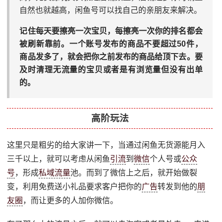
自然也就越高，闲鱼号可以找自己的亲朋友来解决。
记住每天要擦亮一次宝贝，每擦亮一次你的排名都会
被刷新靠前。一个账号发布的商品不要超过50件，
商品发多了，就会把你之前发布的商品给顶下去。要
及时清理无流量的宝贝或者是有浏览量但没有出单
的。
高阶玩法
这里只是粗劣的给大家讲一下，当通过闲鱼无货源能月入
三千以上，就可以考虑从闲鱼
引流
到
微信
个人号或
公众
号
，形成
私域流量
池。而到了微信上之后，就开始做裂
变，利用免费送小礼品要求客户把你的
广告
转发到他的
朋
友圈
，而让更多的人加你微信。