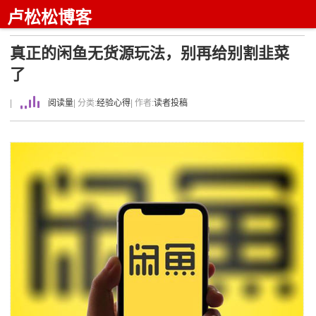
卢松松博客
真正的闲鱼无货源玩法，别再给别割韭菜
了
|
阅读量
| 分类:
经验心得
| 作者:
读者投稿