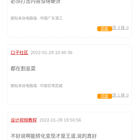
必须打击内容没啥硬货
跟帖来自电脑端 · 中国广东湛江
顶:
0
踩:
0
回复
口子社区
2022-01-29 10:40:36
都在割韭菜
跟帖来自电脑端 · 中国甘肃武威
顶:
1
踩:
0
回复
设计视频教程
2022-01-28 19:50:56
不好说啊能转化变现才是王道,说的真好