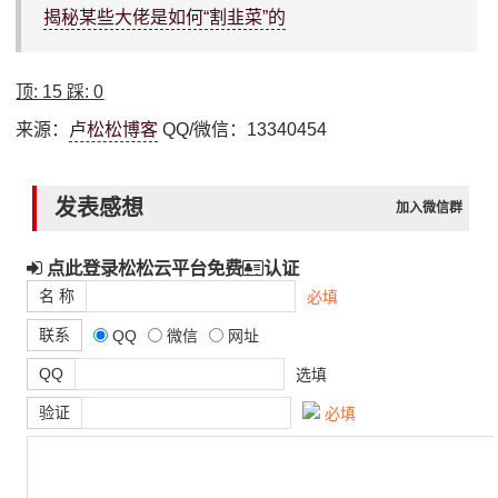
揭秘某些大佬是如何“割韭菜”的
顶:
15
踩:
0
来源：
卢松松博客
QQ/微信：13340454
发表感想
加入微信群
点此登录松松云平台免费
认证
名 称
必填
联系
QQ
微信
网址
QQ
选填
验证
必填