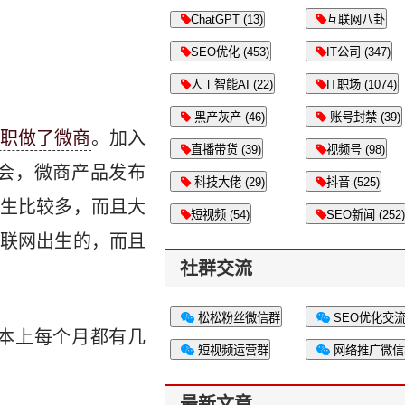
ChatGPT (13)
互联网八卦
SEO优化 (453)
IT公司 (347)
人工智能AI (22)
IT职场 (1074)
黑产灰产 (46)
账号封禁 (39)
职做了微商
。加入
直播带货 (39)
视频号 (98)
会，微商产品发布
科技大佬 (29)
抖音 (525)
生比较多，而且大
短视频 (54)
SEO新闻 (252)
联网出生的，而且
社群交流
松松粉丝微信群
SEO优化交
本上每个月都有几
短视频运营群
网络推广微信
最新文章