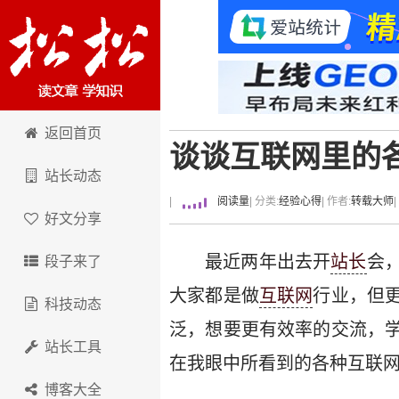
卢松松博客
返回首页
谈谈互联网里的
站长动态
|
阅读量
| 分类:
经验心得
| 作者:
转载大师
好文分享
最近两年出去开
站长
会
段子来了
大家都是做
互联网
行业，但
科技动态
泛，想要更有效率的交流，
站长工具
在我眼中所看到的各种互联
博客大全