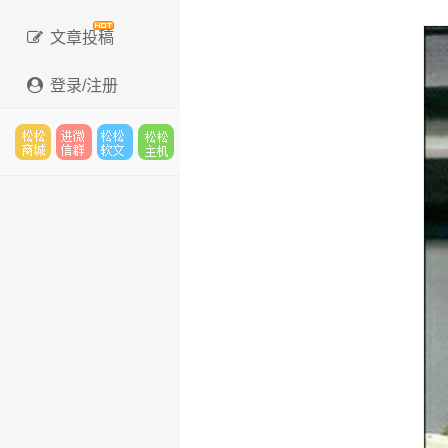
文章投稿
登录/注册
松松
进微
松松
松松
云市
信群
软文
云主
场
机