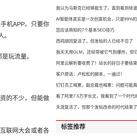
我以为马斯克已经够能生了，直到看到徐
AI智能体其实是一次创富机会，只是99%
手机APP。只要你
错过了
您应该熟知的7个基本SEO技巧
人。
西祠胡同复活了，但发帖的人已经不见了
我天天用GLM，还经常被它气到爆炸，但它
都是玩流量。
16万亿
阿里云解析要收费了！站长的好日子要结
客户原话：卢松松的脚本，一遍过！
钉钉员工喊累，副总裁也喊累：问题可能
了
看了阿里7.5万字长文，我看到了一个时代
资的不少，但能做
天涯复活了，但那个发帖改命的时代结束
标签推荐
互联网大会或者各