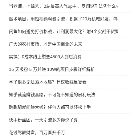
当老师，上综艺，B站最高人气up主，罗翔说刑法凭什么火出圈
魔术项目，用短视频粗暴引流，积累了20万私域好友，每年变现100
闲鱼如何避免打价格战，让利润最大化？附4个实战干货案例
广大的农村市场，才是中国商业的未来
实操：0成本线上裂变4500人到店消费
15 天吸粉 5 万并赚 10W的项目步骤详细解析
学了很多无法落地收钱？建议收藏反复看
知乎截流赚钱套路，不可能不知道的暴利玩法
跑跑腿就能赚大钱？任何人都可以轻松上手
快手粉丝团，一天引流多少你说了算
花钱驾驭财富，百万晋升千万