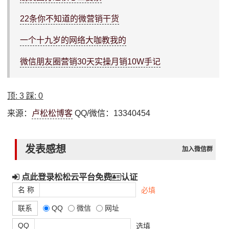
22条你不知道的微营销干货
一个十九岁的网络大咖教我的
微信朋友圈营销30天实操月销10W手记
顶:
3
踩:
0
来源：
卢松松博客
QQ/微信：13340454
发表感想
加入微信群
点此登录松松云平台免费
认证
名 称
必填
联系
QQ
微信
网址
QQ
选填