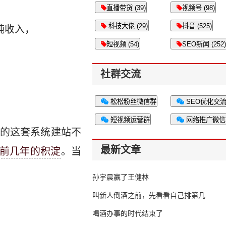
直播带货 (39)
视频号 (98)
科技大佬 (29)
抖音 (525)
纯收入，
短视频 (54)
SEO新闻 (252)
社群交流
松松粉丝微信群
SEO优化交
短视频运营群
网络推广微信
的这套系统建站不
最新文章
前几年的积淀
。当
孙宇晨赢了王健林
叫新人倒酒之前，先看看自己排第几
喝酒办事的时代结束了