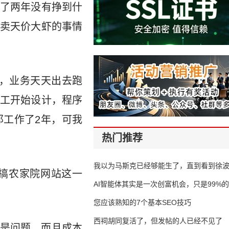
了两年没有挣到什
卖天价大虾的事情
员，业务天天出去跑
工开始设计，程序
工作了2年，可我
热门推荐
我以为马斯克已经够能生了，直到看到徐
搞农家院网站这一
AI智能体其实是一次创富机会，只是99%
错过了
您应该熟知的7个基本SEO技巧
西祠胡同复活了，但发帖的人已经不见了
是问题，而且成本