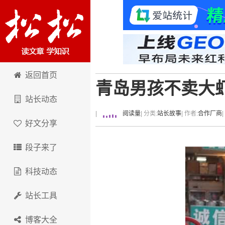
卢松松博客
返回首页
青岛男孩不卖大
站长动态
|
阅读量
| 分类:
站长故事
| 作者:
合作厂商
好文分享
段子来了
科技动态
站长工具
博客大全