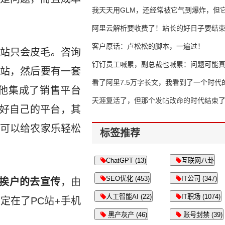
我天天用GLM，还经常被它气到爆炸，但它
16万亿
阿里云解析要收费了！站长的好日子要结
客户原话：卢松松的脚本，一遍过！
站只会皮毛。咨询
钉钉员工喊累，副总裁也喊累：问题可能
站，然后要有一套
了
看了阿里7.5万字长文，我看到了一个时代
他集成了销售平台
天涯复活了，但那个发帖改命的时代结束
好自己的平台，其
可以给农家乐轻松
标签推荐
ChatGPT (13)
互联网八卦
SEO优化 (453)
IT公司 (347)
挨户的去宣传
，由
人工智能AI (22)
IT职场 (1074)
定在了PC站+手机
黑产灰产 (46)
账号封禁 (39)