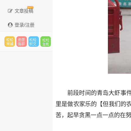
文章投稿
登录/注册
松松
进微
松松
松松
云市
信群
软文
云主
前段时间的青岛大虾事
里是做农家乐的【但我们的
场
机
苦，起早贪黑一点一点的在