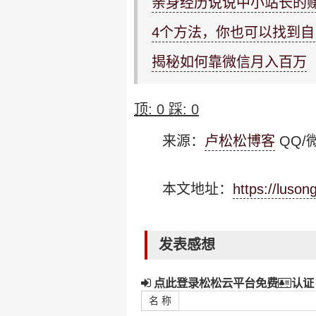
亲身经历说说中小站长的
4个方法，你也可以找到
揭秘如何靠微信月入百万
顶:
0
踩:
0
来源：
卢松松博客
QQ/微
本文地址：
https://luso
发表感想
点此登录松松云平台免费
认证
名 称