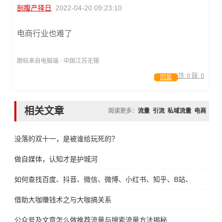
剖腹产择日
2022-04-20 09:23:10
电商行业也难了
跟帖来自电脑端 · 中国江苏无锡
顶:
0
踩:
0
回复
相关文章
阅读更多：
流量
引流
私域流量
电商
没落的双十一，是被谁给玩死的？
做自媒体，认知才是护城河
如何查找百度、抖音、微信、微博、小红书、知乎、B站、视频号、
借助大咖賺钱术之与大咖搞关系
公众号及文章怎么做推荐流量与搜索流量方法揭秘