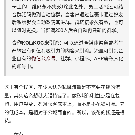
卡上的二维码永不失效!除此之外，员工活码还可结
合群活码做到自动拉群，当客户通过包裹卡通过好友
后系统就会自动邀请其进群。群链接永久有效，也可
以随时更换，当群满200人后会自动再建新的群聊。
合作KOL/KOC来引流：
可以通过全媒体渠道或者生
产输出有价值有吸引力的内容来引流。流量可引到企
业自有的
微信公众号
、社群、小程序、APP等私人化
的账号中。
这里有个误区，不少人认为私域流量是不需要花钱的流
量，其实这么想就大错特错了。做私域的利益点是在复
购、用户裂变，摊薄获客成本上，而不是不花钱引流。它
的低成本，是相对于公域而言的。所以，该花的钱还是得
花。
二、续存