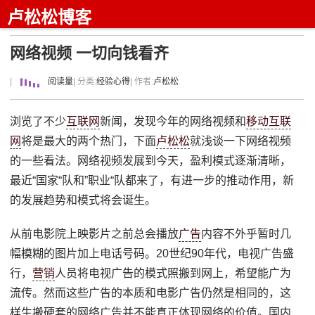
卢松松博客
网络视频 一切向钱看齐
|
阅读量
| 分类:
经验心得
| 作者:
卢松松
浏览了不少
互联网
新闻，发现今年的网络视频和
移动互联
网
将是最大的两个热门，下面
卢松松
就浅谈一下网络视频
的一些看法。网络视频发展到今天，盈利模式逐渐清晰，
最近“国家“队和”职业“队都来了，有进一步的推动作用，新
的发展趋势和模式将会诞生。
从前电影院上映影片之前总会播放
广告
内容不外乎暂时几
幅模糊的图片加上电话号码。20世纪90年代，电视广告盛
行，
营销
人员将电视广告的模式照搬到网上，希望能广为
流传。然而这些广告的本质和电影广告仍然是相同的，这
样生搬硬套的网络广告并不能真正体现网络的价值。国内