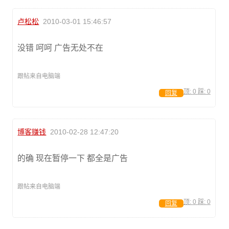
卢松松
2010-03-01 15:46:57
没错 呵呵 广告无处不在
跟帖来自电脑端
顶:
0
踩:
0
回复
博客赚钱
2010-02-28 12:47:20
的确 现在暂停一下 都全是广告
跟帖来自电脑端
顶:
0
踩:
0
回复