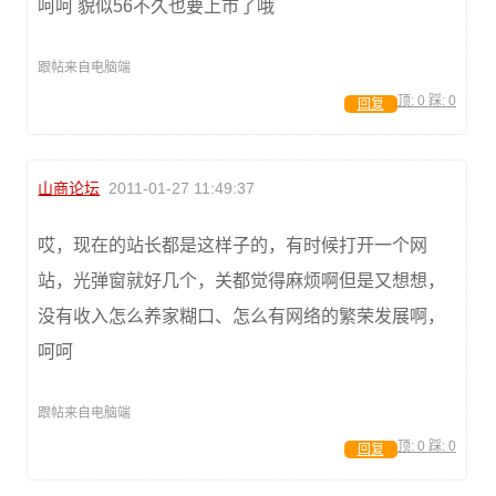
呵呵 貌似56不久也要上市了哦
跟帖来自电脑端
顶:
0
踩:
0
回复
山商论坛
2011-01-27 11:49:37
哎，现在的站长都是这样子的，有时候打开一个网
站，光弹窗就好几个，关都觉得麻烦啊但是又想想，
没有收入怎么养家糊口、怎么有网络的繁荣发展啊，
呵呵
跟帖来自电脑端
顶:
0
踩:
0
回复