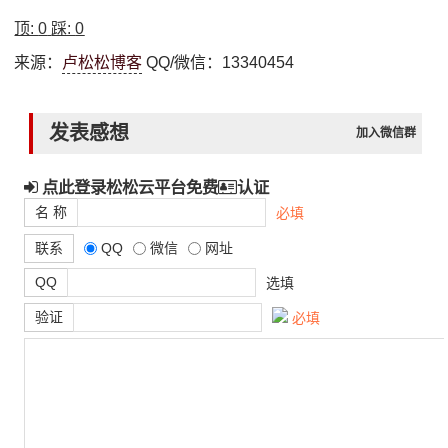
顶:
0
踩:
0
来源：
卢松松博客
QQ/微信：13340454
发表感想
加入微信群
点此登录松松云平台免费
认证
名 称
必填
联系
QQ
微信
网址
QQ
选填
验证
必填