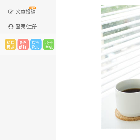
文章投稿
登录/注册
松松
进微
松松
松松
云市
信群
软文
云主
场
机