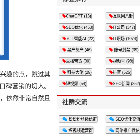
ChatGPT (13)
互联网八卦
SEO优化 (453)
IT公司 (347)
人工智能AI (22)
IT职场 (1074)
黑产灰产 (46)
账号封禁 (39)
直播带货 (39)
视频号 (98)
科技大佬 (29)
抖音 (525)
兴趣的点，跳过其
短视频 (54)
SEO新闻 (252)
口碑营销的切入。
，依然非常自然且
社群交流
松松粉丝微信群
SEO优化交
短视频运营群
网络推广微信