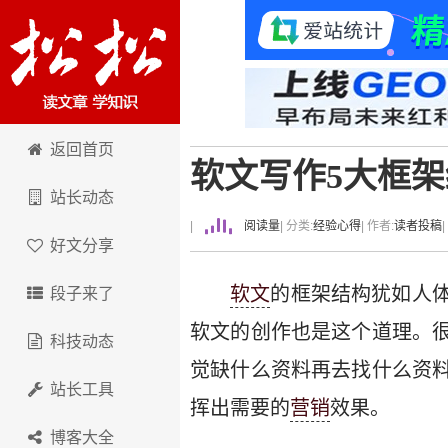
卢松松博客
返回首页
软文写作5大框架
站长动态
|
阅读量
| 分类:
经验心得
| 作者:
读者投稿
好文分享
软文
的框架结构犹如人
段子来了
软文的创作也是这个道理。
科技动态
觉缺什么资料再去找什么资
站长工具
挥出需要的
营销
效果。
博客大全