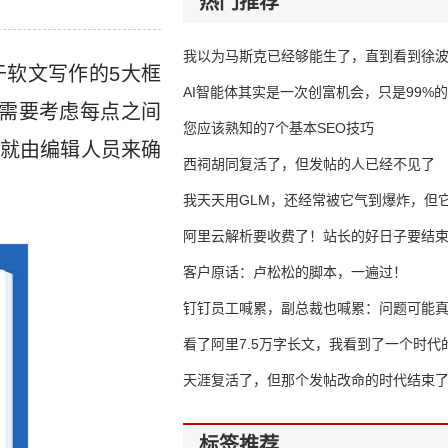
热门推荐
我以为马斯克已经够能生了，直到看到徐
软文写作的5大框
AI智能体其实是一次创富机会，只是99%
需要考虑每点之间
错过了
您应该熟知的7个基本SEO技巧
就由编辑人员来确
西祠胡同复活了，但发帖的人已经不见了
我天天用GLM，还经常被它气到爆炸，但它
16万亿
阿里云解析要收费了！站长的好日子要结
客户原话：卢松松的脚本，一遍过！
钉钉员工喊累，副总裁也喊累：问题可能
了
看了阿里7.5万字长文，我看到了一个时代
天涯复活了，但那个发帖改命的时代结束
标签推荐