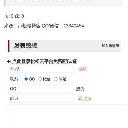
顶:
0
踩:
0
来源：
卢松松博客
QQ/微信：13340454
发表感想
加入微信群
点此登录松松云平台免费
认证
名 称
必填
联系
QQ
微信
网址
QQ
选填
验证
必填