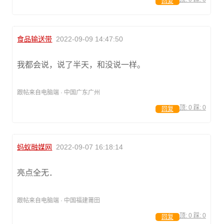
回复
食品输送带
2022-09-09 14:47:50
我都会说，说了半天，和没说一样。
跟帖来自电脑端 · 中国广东广州
顶:
0
踩:
0
回复
蚂蚁融媒网
2022-09-07 16:18:14
亮点全无．
跟帖来自电脑端 · 中国福建莆田
顶:
0
踩:
0
回复