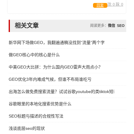
顶:
0
踩:
0
回复
相关文章
阅读更多：
微信
SEO
新华网下场做GEO，我翻遍通稿没找到“流量”两个字
做GEO核心中的核心是什么
中美GEO大比拼：为什么国内GEO雷声大雨点小？
GEO优化3年内难成气候，但谁不布局谁吃亏
出海怎么做免费搜索流量？试试谷歌youtube的类tiktok短视频平台sho
谷歌眼里的本地化搜索优势是什么
SEO标题与描述的合规性写法
浅谈底层seo的现状