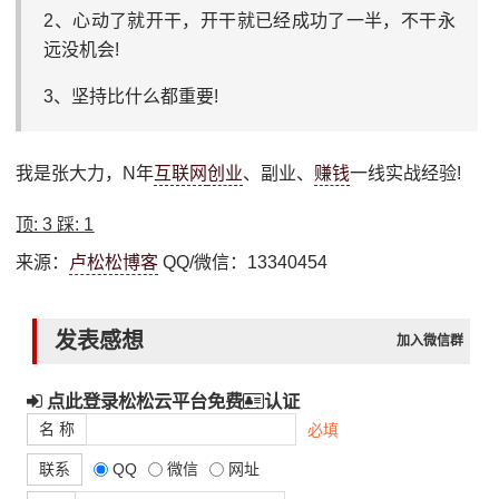
2、心动了就开干，开干就已经成功了一半，不干永
远没机会!
3、坚持比什么都重要!
我是张大力，N年
互联网
创业
、副业、
赚钱
一线实战经验!
顶:
3
踩:
1
来源：
卢松松博客
QQ/微信：13340454
发表感想
加入微信群
点此登录松松云平台免费
认证
名 称
必填
联系
QQ
微信
网址