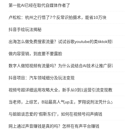
第一批AI已经在取代自媒体作者了
卢松松：杭州之行悟了7个反常识拍摄术，能省10万块
抖音手绘玩法揭秘
出海怎么做免费搜索流量？试试谷歌youtube的类tiktok短视频平台sho
做内容营销，到底要不要露脸
数字人做短视频有流量吗？为什么说结合AI技术让推广获客转化更
抖音项目：汽车领域细分及玩法变现
视频号超详细运用攻略大全，新手从0到1运营引流变现教程
当老师，上综艺，B站最高人气up主，罗翔说刑法凭什么火出圈
与姐姐谈恋爱的“假靳东们”，如何在视频号闷声搞钱
网上通过声音赚钱是真的吗？怎样在有声平台赚钱