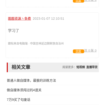
顶:
0
踩:
0
回复
图图资源丶免费
2023-01-07 12:10:51
学习了
跟帖来自电脑端 · 中国吉林延边朝鲜族自治州
顶:
0
踩:
0
回复
相关文章
阅读更多：
短视频
直播带货
普通人做自媒体，最狠的训练方法
做自媒体须闯过的4道关
7万9买了句废话