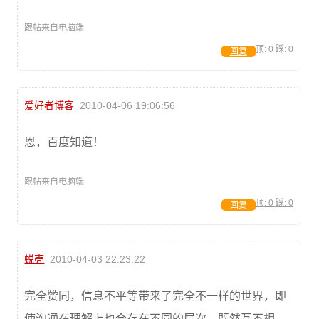
跟帖来自电脑端
顶:
0
踩:
0
回复
爱好者博客
2010-04-06 19:06:56
恩，百度知道！
跟帖来自电脑端
顶:
0
踩:
0
回复
蜕壳
2010-04-03 22:23:22
完全赞同，信息不平等带来了完全不一样的世界，即
使沟通在理解上也会存在不同的层次，既然互不相