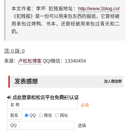
本文作者：李坏 犯贱报地址：
http://www.1blog.cn/
《犯贱报》是一份可以用来包东西的报纸，它曾经被
用来包过烤鸭、书本，还曾经被用来包过青天和二
奶。
顶:
0
踩:
0
来源：
卢松松博客
QQ/微信：13340454
发表感想
加入微信群
点此登录松松云平台免费
认证
名 称
必填
联系
QQ
微信
网址
QQ
选填