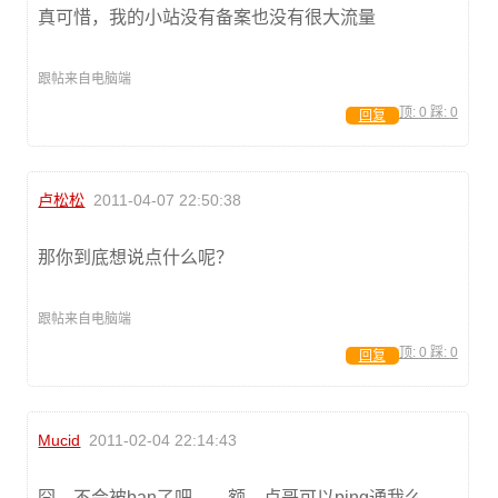
真可惜，我的小站没有备案也没有很大流量
跟帖来自电脑端
顶:
0
踩:
0
回复
卢松松
2011-04-07 22:50:38
那你到底想说点什么呢？
跟帖来自电脑端
顶:
0
踩:
0
回复
Mucid
2011-02-04 22:14:43
囧，不会被ban了吧……额，卢哥可以ping通我么。