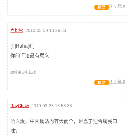
顶:
0
踩:
0
回复
卢松松
2010-03-30 13:26:33
[F]Haha[/F]
你的评论最有意义
跟帖来自电脑端
顶:
0
踩:
0
回复
RayChow
2010-03-26 18:58:38
所以說，中國網站內容大而全，是爲了迎合網民口
味？