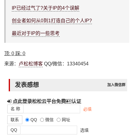
IP已经过气了?关于IP的4个误解
创业者如何从0到1打造自己的个人IP?
最近对于IP的一些思考
顶:
0
踩:
0
来源：
卢松松博客
QQ/微信：13340454
发表感想
加入微信群
点此登录松松云平台免费
认证
名 称
必填
联系
QQ
微信
网址
QQ
选填