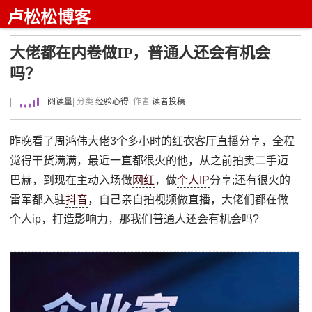
卢松松博客
大佬都在内卷做IP，普通人还会有机会
吗？
|
阅读量
| 分类:
经验心得
| 作者:
读者投稿
昨晚看了周鸿伟大佬3个多小时的红衣客厅直播分享，全程
觉得干货满满，最近一直都很火的他，从之前拍卖二手迈
巴赫，到现在主动入场做
网红
，做
个人IP
分享;还有很火的
雷军都入驻
抖音
，自己亲自拍视频做直播，大佬们都在做
个人ip，打造影响力，那我们普通人还会有机会吗?