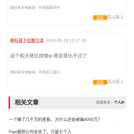
跟帖来自电脑端 · 中国福建漳州
顶:
0
踩:
0
回复
刷抖音下拉框引流
2024-05-28 12:17:18
这个和大佬比拼做ip 肯定是比不过了
跟帖来自电脑端 · 中国浙江嘉兴
顶:
0
踩:
0
回复
相关文章
阅读更多：
个人IP
一个赚了几千万的老板，为什么还会被骗4000万？
Papi酱把公司全关了，只留七个人