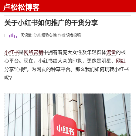
卢松松博客
关于小红书如何推广的干货分享
|
阅读量
| 分类:
经验心得
| 作者:
读者投稿
小红书
是
网络营销
中拥有着庞大女性及年轻群体
流量
的核
心平台。现在，小红书给大众的印象，更像是明星、
网红
分享“心得”，为网友的种草平台。那么我们如何玩转小红书
呢?