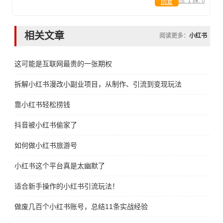
顶:
1
踩:
0
回复
相关文章
阅读更多：
小红书
这可能是互联网最贵的一张期权
拆解小红书漫改小副业项目，从制作、引流到变现玩法
靠小红书轻松捞钱
抖音被小红书偷家了
如何做小红书旅游号
小红书这个平台真是太幽默了
适合新手操作的小红书引流玩法！
做废几百个小红书账号，总结11条实战经验