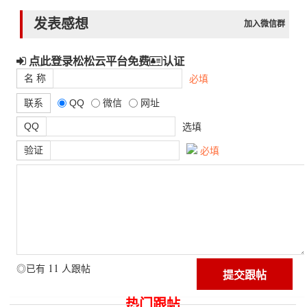
发表感想
加入微信群
点此登录松松云平台免费
认证
名 称
必填
联系
QQ
微信
网址
QQ
选填
验证
必填
11
◎已有
人跟帖
热门跟帖