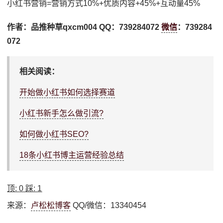
小红书营销=营销方式10%+优质内容+45%+互动量45%
作者：品推种草qxcm004 QQ：739284072
微信
：739284
072
相关阅读：
开始做小红书如何选择赛道
小红书新手怎么做引流?
如何做小红书SEO?
18条小红书博主运营经验总结
顶:
0
踩:
1
来源：
卢松松博客
QQ/微信：13340454