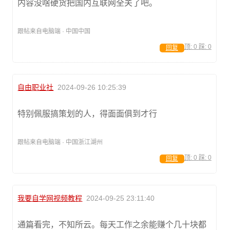
内容没啥硬货把国内互联网全关了吧。
跟帖来自电脑端 · 中国中国
顶:
0
踩:
0
回复
自由职业社
2024-09-26 10:25:39
特别佩服搞策划的人，得面面俱到才行
跟帖来自电脑端 · 中国浙江湖州
顶:
0
踩:
0
回复
我要自学网视频教程
2024-09-25 23:11:40
通篇看完，不知所云。每天工作之余能赚个几十块都