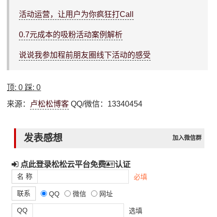
活动运营，让用户为你疯狂打Call
0.7元成本的吸粉活动案例解析
说说我参加程前朋友圈线下活动的感受
顶:
0
踩:
0
来源：
卢松松博客
QQ/微信：13340454
发表感想
加入微信群
点此登录松松云平台免费
认证
名 称
必填
联系
QQ
微信
网址
QQ
选填