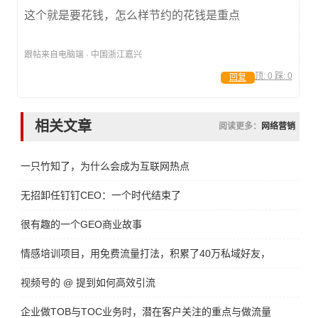
这个就是要花钱，怎么样节约的花钱是重点
跟帖来自电脑端 · 中国浙江嘉兴
顶:
0
踩:
0
回复
相关文章
阅读更多：
网络营销
一只竹知了，为什么会成为互联网热点
无招卸任钉钉CEO：一个时代结束了
很有趣的一个GEO商业故事
情感培训项目，用免费流量打法，积累了40万私域好友，变现了300
视频号的 @ 提到如何高效引流
企业做TOB与TOC业务时，潜在客户关注的重点与做流量增长方法