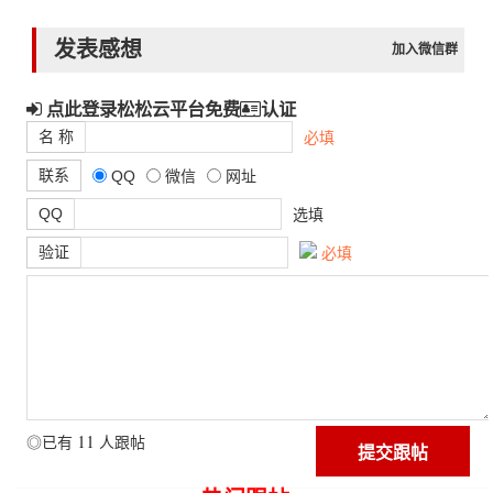
发表感想
加入微信群
点此登录松松云平台免费
认证
名 称
必填
联系
QQ
微信
网址
QQ
选填
验证
必填
11
◎已有
人跟帖