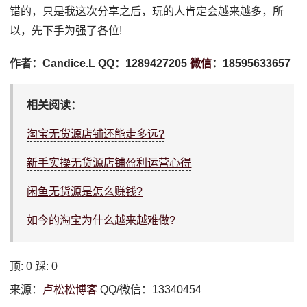
错的，只是我这次分享之后，玩的人肯定会越来越多，所
以，先下手为强了各位!
作者：Candice.L QQ：1289427205
微信
：18595633657
相关阅读：
淘宝无货源店铺还能走多远?
新手实操无货源店铺盈利运营心得
闲鱼无货源是怎么赚钱?
如今的淘宝为什么越来越难做?
顶:
0
踩:
0
来源：
卢松松博客
QQ/微信：13340454