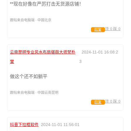
**现在好像在严厉打击无货源店铺！
跟帖来自电脑端 · 中国北京
顶:
0
踩:
0
回复
云南昆明专业风水布局堪舆大师梵朴
2024-11-01 16:08:2
堂
3
做这个还不如躺平
跟帖来自电脑端 · 中国云南昆明
顶:
0
踩:
0
回复
抖音下拉框软件
2024-11-01 11:56:01