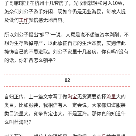
子哥嘛!家里在杭州十几套房子，光收租就轻松月入10W，
怎奈何刘公子游手好闲，现如今仍是无业游民，每被人提
及做何
工作
就倍感无地自容。
所以刘公子提出“躺平”一说，大意是说不想被资本剥削，不
想为生存丢掉尊严，以此象征自己的生活态度，实则借此
掩饰自己的不思进取。刘公子家里十几套房，你有吗?没有
的话，你准备怎么躺平?
02
言归正传，上一篇文章写了做
淘宝
无货源要选择
流量
大的
类目，比如服装，我相信有人一定会说，大家都知道服装
类目流量大，竞争肯定也大，不是蓝海。那你真的知道什
么叫蓝海吗?