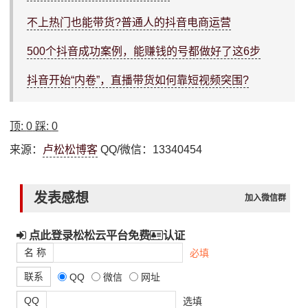
不上热门也能带货?普通人的抖音电商运营
500个抖音成功案例，能赚钱的号都做好了这6步
抖音开始“内卷”，直播带货如何靠短视频突围?
顶:
0
踩:
0
来源：
卢松松博客
QQ/微信：13340454
发表感想
加入微信群
点此登录松松云平台免费
认证
名 称
必填
联系
QQ
微信
网址
QQ
选填