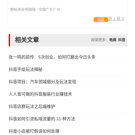
跟帖来自电脑端 · 中国广东广州
顶:
1
踩:
0
回复
相关文章
阅读更多：
电商
抖音
张一鸣的前传：5次创业，如何打磨出今日头条
抖音手绘玩法揭秘
抖音项目：汽车领域细分及玩法变现
人人皆可做的抖音服装行业赚钱术
抖音店群玩法之后端维护
抖音如何引流私域流量的 11 种方法
抖音小店被打假该如何处理