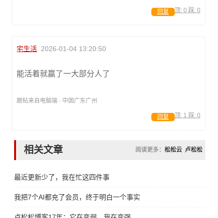
顶:
0
踩:
0
回复
宅生活
2026-01-04 13:20:50
能活着就赢了一大部分人了
跟帖来自电脑端 · 中国广东广州
顶:
1
踩:
0
回复
相关文章
阅读更多：
松松云
卢松松
最近更新少了，我在忙这四件事
我把7个AI都充了会员，终于明白一个事实
卢松松博客17年：它在变弱，我在变强