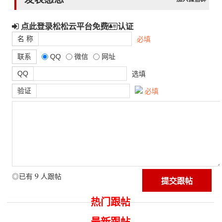
点此登录松松云平台免费
认证
名 称
必填
联系
QQ
微信
网址
QQ
选填
验证
必填
9
◎已有
人跟帖
热门跟帖