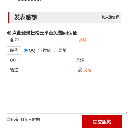
发表感想
加入微信群
点此登录松松云平台免费
认证
名 称
必填
联系
QQ
微信
网址
QQ
选填
验证
必填
416
◎已有
人跟帖