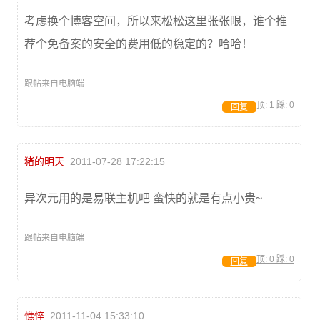
考虑换个博客空间，所以来松松这里张张眼，谁个推
荐个免备案的安全的费用低的稳定的？哈哈！
跟帖来自电脑端
顶:
1
踩:
0
回复
猪的明天
2011-07-28 17:22:15
异次元用的是易联主机吧 蛮快的就是有点小贵~
跟帖来自电脑端
顶:
0
踩:
0
回复
憔悴
2011-11-04 15:33:10