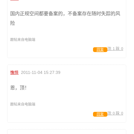
国内正规空间都要备案的，不备案存在随时失踪的风
险
跟帖来自电脑端
顶:
1
踩:
0
回复
憔悴
2011-11-04 15:27:39
恩，顶！
跟帖来自电脑端
顶:
0
踩:
0
回复