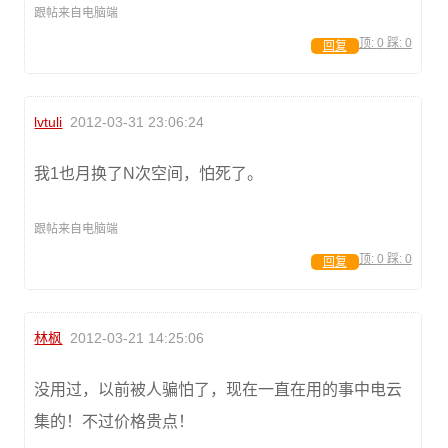
跟帖来自电脑端
顶:
0
踩:
0
回复
lvtuli
2012-03-31 23:06:24
我1也月换了N次空间，怕死了。
跟帖来自电脑端
顶:
0
踩:
0
回复
林枫
2012-03-21 14:25:06
没用过，以前被人骗怕了，现在一直在用的事中电云
集的！不过价格贵点！