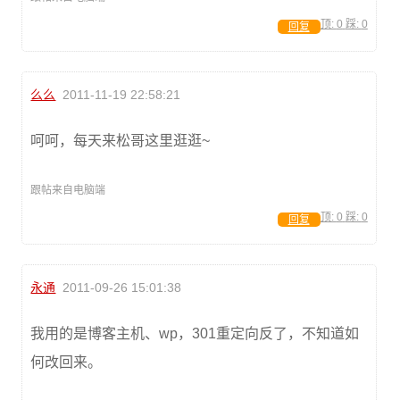
顶:
0
踩:
0
回复
么么
2011-11-19 22:58:21
呵呵，每天来松哥这里逛逛~
跟帖来自电脑端
顶:
0
踩:
0
回复
永通
2011-09-26 15:01:38
我用的是博客主机、wp，301重定向反了，不知道如
何改回来。