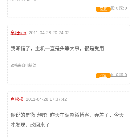
顶:
0
踩:
0
回复
阜阳seo
2011-04-28 20:24:02
我写错了，主机一直是头等大事，很是受用
跟帖来自电脑端
顶:
0
踩:
0
回复
卢松松
2011-04-28 17:37:42
你说的是微博吧？昨天在调整微博客，弄差了，今天
才发现，改回来了