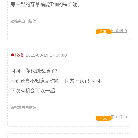
旁一起的穿拿福能T恤的是谁呢，
跟帖来自电脑端
顶:
0
踩:
0
回复
卢松松
2011-09-19 17:04:00
呵呵，你也到现场了？
不过还真不知道是你哈，因为不认识 呵呵，
下次有机会可以一起
跟帖来自电脑端
顶:
0
踩:
0
回复