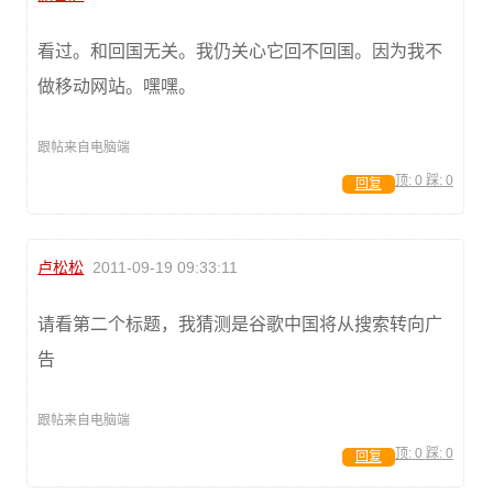
看过。和回国无关。我仍关心它回不回国。因为我不
做移动网站。嘿嘿。
跟帖来自电脑端
顶:
0
踩:
0
回复
卢松松
2011-09-19 09:33:11
请看第二个标题，我猜测是谷歌中国将从搜索转向广
告
跟帖来自电脑端
顶:
0
踩:
0
回复