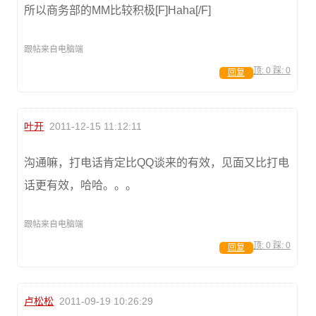
所以商务部的MM比较积极[F]Haha[/F]
跟帖来自电脑端
顶:
0
踩:
0
回复
叶开
2011-12-15 11:12:11
沟通嘛，打电话肯定比QQ谈来的有效，见面又比打电
话更有效，哈哈。。。
跟帖来自电脑端
顶:
0
踩:
0
回复
卢松松
2011-09-19 10:26:29