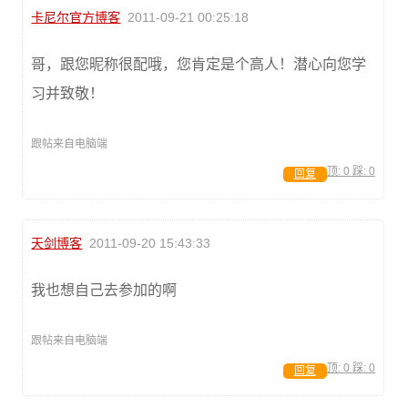
卡尼尔官方博客
2011-09-21 00:25:18
哥，跟您昵称很配哦，您肯定是个高人！潜心向您学
习并致敬！
跟帖来自电脑端
顶:
0
踩:
0
回复
天剑博客
2011-09-20 15:43:33
我也想自己去参加的啊
跟帖来自电脑端
顶:
0
踩:
0
回复