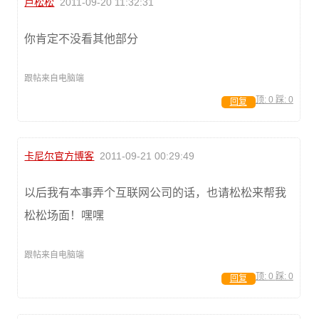
卢松松
2011-09-20 11:32:31
你肯定不没看其他部分
跟帖来自电脑端
顶:
0
踩:
0
回复
卡尼尔官方博客
2011-09-21 00:29:49
以后我有本事弄个互联网公司的话，也请松松来帮我
松松场面！嘿嘿
跟帖来自电脑端
顶:
0
踩:
0
回复