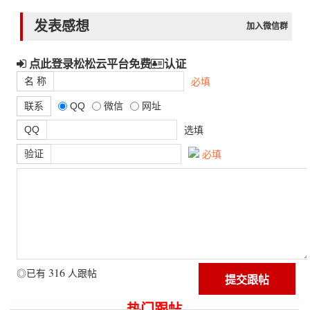
发表感想
加入微信群
点此登录松松云平台免费
认证
名 称
必填
联系
QQ
微信
网址
QQ
选填
验证
必填
316
◎已有
人跟帖
热门跟帖